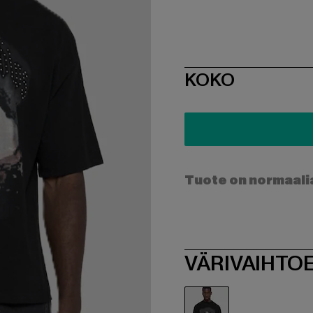
SIZE
KOKO
Tuote on normaali
VÄRIVAIHTO