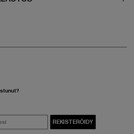
ostunut?
REKISTERÖIDY