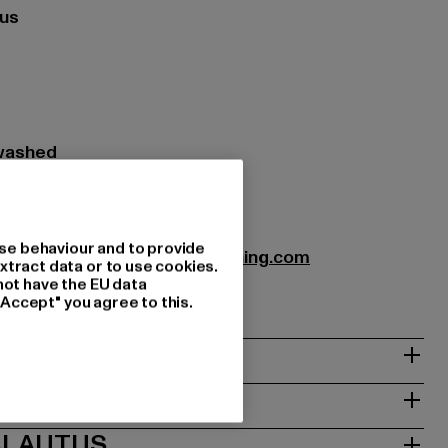
tus
 washed
: 100% Puuvilla
WT-115-00709
se behaviour and to provide
bution GmbH |
Info@favelaclothing.com
xtract data or to use cookies.
9A | 40880 Rattingen | DE
not have the EU data
"Accept" you agree to this.
T
ALAUTUS