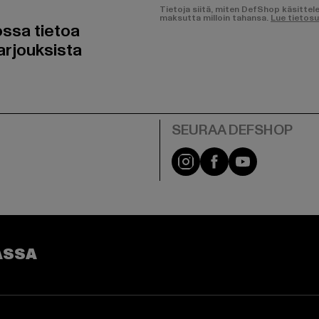
Tietoja siitä, miten DefShop käsittel
maksutta milloin tahansa.
Lue tietos
ossa tietoa
arjouksista
Visit our Instagram pa
Visit our Facebo
Visit our Y
ASSA