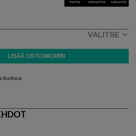
tuntia
minuuttia
sekuntia
VALITSE
LISÄÄ OSTOSKORIIN
a kokoa
EHDOT