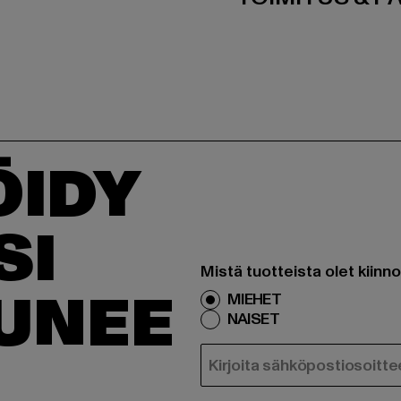
ÖIDY
SI
Mistä tuotteista olet kiinn
TUNEE
MIEHET
NAISET
SÄHKÖPOSTI