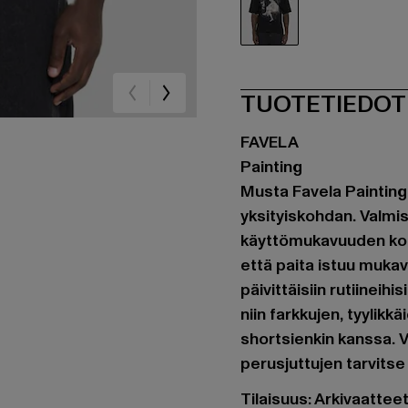
schwarz
TUOTETIEDOT
FAVELA
Painting
Musta Favela Painting 
yksityiskohdan. Valmis
käyttömukavuuden koko
että paita istuu mukava
päivittäisiin rutiineih
niin farkkujen, tyyli
shortsienkin kanssa. V
perusjuttujen tarvitse o
Tilaisuus: Arkivaatte