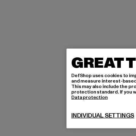
GREAT T
DefShop uses cookies to imp
and measure interest-based c
This may also include the pr
protection standard. If you w
Data protection
INDIVIDUAL SETTINGS