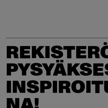
REKISTER
PYSYÄKSE
INSPIROI
NA!