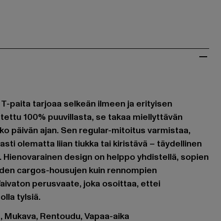
T-paita tarjoaa selkeän ilmeen ja erityisen
tettu 100% puuvillasta, se takaa miellyttävän
 päivän ajan. Sen regular-mitoitus varmistaa,
sti olematta liian tiukka tai kiristävä – täydellinen
isi. Hienovarainen design on helppo yhdistellä, sopien
kkäiden cargos-housujen kuin rennompien
aivaton perusvaate, joka osoittaa, ettei
lla tylsiä.
et, Mukava, Rentoudu, Vapaa-aika