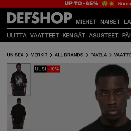
UP TO -65%
😲💥 Summe
MIEHET
NAISET
L
UUTTA
VAATTEET
KENGÄT
ASUSTEET
PÄ
UNISEX
MERKIT
ALL BRANDS
FAVELA
VAATT
UUSI
-10%