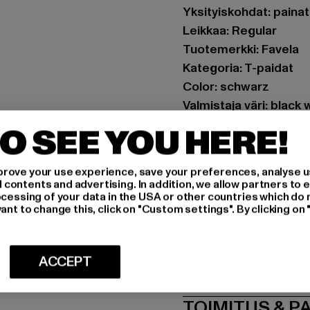
Yksityiskohdat: paina
Leikkaa: Regular
Tuotemerkki: Favela
Kategoria: T-paidat
Color: schwarz
Valmistaja väri: black
Materiaalin koostumus
O SEE YOU HERE!
Art.Nr: FAV-Q226-PB
rove your use experience, save your preferences, analyse u
Valmistaja: AD Distri
ontents and advertising. In addition, we allow partners to e
CHRISTINENSTRASSE 1
ocessing of your data in the USA or other countries which do 
ant to change this, click on "Custom settings". By clicking on 
MITOITUS
ACCEPT
HOITO-OHJEE
TOIMITUS & P