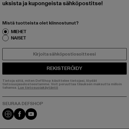
uksista ja kupongeista sähköpostitse!
Mistä tuotteista olet kiinnostunut?
MIEHET
NAISET
SÄHKÖPOSTI
REKISTERÖIDY
Tietoja siitä, miten DefShop käsittelee tietojasi, löydät
tietosuojaselosteestamme. Voit peruuttaa tilauksen maksutta milloin
tahansa.
Lue tietosuojakäytäntö
Visit our Instagram page:
Visit our Facebook page:
Visit our YouTube channel: