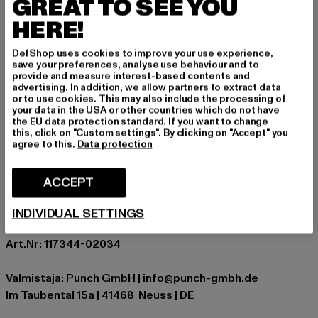
Londonin kaksiosaisella asulla olet aina rennosti ja
GREAT TO SEE YOU
mukavasti pukeutunut.
HERE!
Tilaisuus: Arkivaatteet, Mukava, Basic
DefShop uses cookies to improve your use experience,
Kaula-aukko: Huppu
save your preferences, analyse use behaviour and to
holkkityyppi: Pitkähihainen
provide and measure interest-based contents and
advertising. In addition, we allow partners to extract data
Sulkutyypit: Vetoketju, Kiristysnauha
or to use cookies. This may also include the processing of
Yksityiskohdat: Tuotemerkin logo, Ribbed hihansuut,
your data in the USA or other countries which do not have
the EU data protection standard. If you want to change
Viiltotasku
this, click on "Custom settings". By clicking on "Accept" you
Leikkaa: Regular
agree to this.
Data protection
Tuotemerkki: Lonsdale London
Kategoria: Collegepuvut
ACCEPT
Color: blau
Valmistaja väri: navy/red/white
INDIVIDUAL SETTINGS
Materiaalin koostumus: 95% Polyesteri, 5% Spandex
Art.Nr: 117344-02034
Valmistaja: Punch GmbH |
info@punch-gmbh.de
Im Taubental 15a | 41468 Neuss | DE