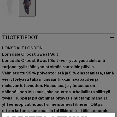
blau
blau
TUOTETIEDOT
LONSDALE LONDON
Lonsdale Orbost Sweat Suit
Lonsdale Orbost Sweat Suit -verryttelyasu sinisenä
tarjoaa tyylikkään yhdistelmän rentoihin päiviin.
Valmistettu 95 % polyesteristä ja 5 % elastaanista, tämä
verryttelyasu takaa runsaan liikkumisvapauden ja
mukavan istuvuuden. Housuissa ja yläosassa on
säännöllinen leikkaus, joka edustaa urheilullista hillittyä
tyyliä. Huppu ja pitkät hihat pitävät sinut lämpimänä, ja
yhteensopivat housut viimeistelevät ilmeen. Olitpa
sitten kotona, kuntosalilla tai liikkeellä – tällä Lonsdale