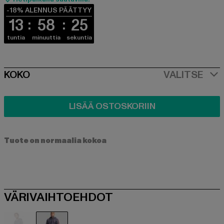
-18% ALENNUS PÄÄTTYY
13
58
25
tuntia
minuuttia
sekuntia
SIZE
KOKO
VALITSE
LISÄÄ OSTOSKORIIN
Tuote on normaalia kokoa
VÄRIVAIHTOEHDOT