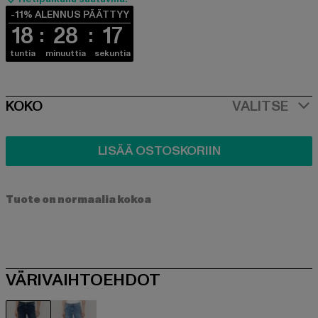
-11% ALENNUS PÄÄTTYY
18
28
16
tuntia
minuuttia
sekuntia
SIZE
KOKO
VALITSE
LISÄÄ OSTOSKORIIN
Tuote on normaalia kokoa
VÄRIVAIHTOEHDOT