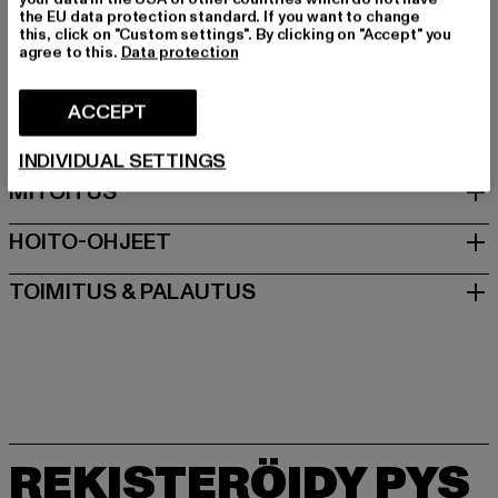
Art.Nr: W0534225-00197
the EU data protection standard. If you want to change
this, click on "Custom settings". By clicking on "Accept" you
agree to this.
Data protection
Valmistaja: United People GmbH |
commerciale@replayjeans.com
ACCEPT
VIA MARCOA 1 | 31011 Asolo | IT
INDIVIDUAL SETTINGS
MITOITUS
HOITO-OHJEET
TOIMITUS & PALAUTUS
REKISTERÖIDY PYS