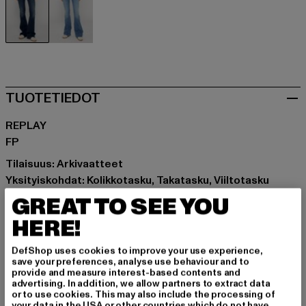
blau
blau
TUOTETIEDOT
REPLAY
FP
Tilaisuus: Arkivaatteet
Yksityiskohdat: Kolikkotasku, Takatasku, Viiltotasku
Leikkaa: Bootcut
GREAT TO SEE YOU
Tuotemerkki: Replay
HERE!
Kategoria: Farkut
Color: blau
DefShop uses cookies to improve your use experience,
Valmistaja väri: dark blue
save your preferences, analyse use behaviour and to
provide and measure interest-based contents and
Materiaalin koostumus: 83% Puuvilla, 10% Modaali, 7%
advertising. In addition, we allow partners to extract data
Spandex
or to use cookies. This may also include the processing of
your data in the USA or other countries which do not have