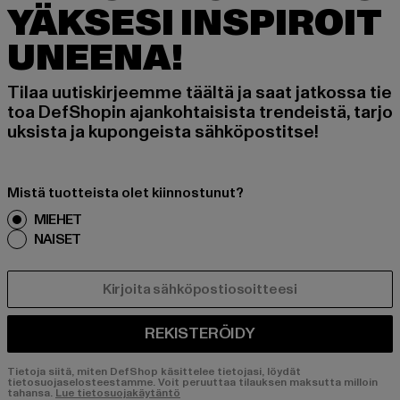
YÄKSESI INSPIROIT
UNEENA!
Tilaa uutiskirjeemme täältä ja saat jatkossa tie
toa DefShopin ajankohtaisista trendeistä, tarjo
uksista ja kupongeista sähköpostitse!
Mistä tuotteista olet kiinnostunut?
MIEHET
NAISET
SÄHKÖPOSTI
REKISTERÖIDY
Tietoja siitä, miten DefShop käsittelee tietojasi, löydät
tietosuojaselosteestamme. Voit peruuttaa tilauksen maksutta milloin
tahansa.
Lue tietosuojakäytäntö