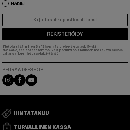
NAISET
SÄHKÖPOSTI
REKISTERÖIDY
Tietoja siitä, miten DefShop käsittelee tietojasi, löydät
tietosuojaselosteestamme. Voit peruuttaa tilauksen maksutta milloin
tahansa.
Lue tietosuojakäytäntö
Visit our Instagram page:
Visit our Facebook page:
Visit our YouTube channel:
HINTATAKUU
TURVALLINEN KASSA