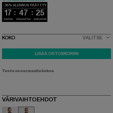
-36% ALENNUS PÄÄTTYY
17
47
24
tuntia
minuuttia
sekuntia
SIZE
KOKO
VALITSE
LISÄÄ OSTOSKORIIN
Tuote on normaalia kokoa
VÄRIVAIHTOEHDOT