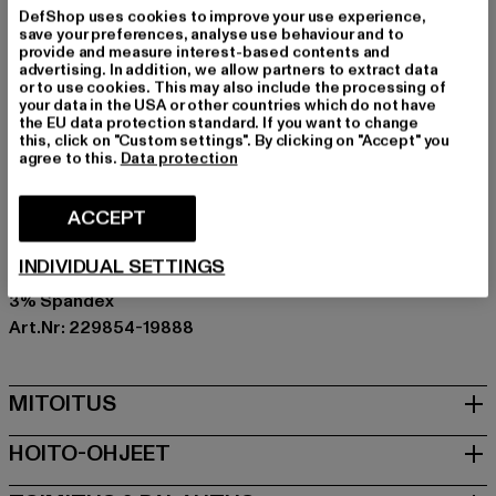
sinut näyttämään freesiltä. Älä tee kompromisseja
DefShop uses cookies to improve your use experience,
tyylistäsi.
save your preferences, analyse use behaviour and to
provide and measure interest-based contents and
Tilaisuus: Arkivaatteet
advertising. In addition, we allow partners to extract data
holkkityyppi: Pitkähihainen
or to use cookies. This may also include the processing of
your data in the USA or other countries which do not have
Yksityiskohdat: Tuotemerkin logo, Viiltotasku
the EU data protection standard. If you want to change
Leikkaa: Regular
this, click on "Custom settings". By clicking on "Accept" you
agree to this.
Data protection
Tuotemerkki: HALO
Kategoria: Lightweight Jackets - undefined
ACCEPT
Color: braun
Valmistaja väri: chocolate torte
INDIVIDUAL SETTINGS
Materiaalin koostumus: 57% Polyamidi, 40% Polyesteri,
3% Spandex
Art.Nr: 229854-19888
MITOITUS
HOITO-OHJEET