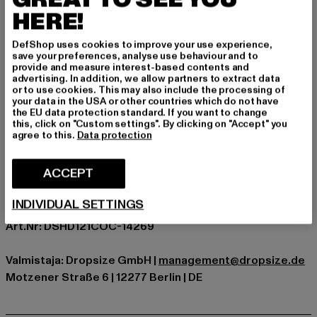
rennompien shortsienkin kanssa. Huomaamaton
HERE!
kumppani arjen lookkiin, sopien täydellisesti rentoihin
kaupunkipäiviin tai iltoihin.
DefShop uses cookies to improve your use experience,
Tilaisuus: Arkivaatteet, Mukava, Rentoudu, Vapaa-aika
save your preferences, analyse use behaviour and to
provide and measure interest-based contents and
holkkityyppi: Pitkähihainen
advertising. In addition, we allow partners to extract data
Yksityiskohdat: Tuotemerkin logo, Kengurutasku, Ribbed
or to use cookies. This may also include the processing of
your data in the USA or other countries which do not have
hihansuut
the EU data protection standard. If you want to change
Leikkaa: Oversize
this, click on "Custom settings". By clicking on "Accept" you
agree to this.
Data protection
Tuotemerkki: Dropsize
Kategoria: Hupparit
ACCEPT
Color: beige
Valmistaja väri: coconutmilk
INDIVIDUAL SETTINGS
Materiaalin koostumus: 70% Puuvilla, 30% Polyesteri
Art.Nr: DSHD121COC-14269
Valmistaja: Dropsize GmbH |
management@dropsize.de
Motzener Straße 6 | 12277 Berlin | DE