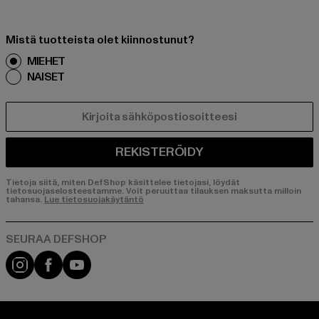
Mistä tuotteista olet kiinnostunut?
MIEHET
NAISET
SÄHKÖPOSTI
REKISTERÖIDY
Tietoja siitä, miten DefShop käsittelee tietojasi, löydät
tietosuojaselosteestamme. Voit peruuttaa tilauksen maksutta milloin
tahansa.
Lue tietosuojakäytäntö
Visit our Instagram page:
Visit our Facebook page:
Visit our YouTube channel: