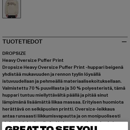
beige
TUOTETIEDOT
DROPSIZE
Heavy Oversize Puffer Print
Dropsize Heavy Oversize Puffer Print -huppari beigenä
yhdistää mukavuuden ja rennon tyylin löysällä
istuvuudellaan ja pehmeällä materiaalisekoituksellaan.
Valmistettu 70 % puuvillasta ja 30 % polyesteristä, tämä
huppari tuntuu miellyttävältä päällä ja pitää sinut
lämpimänä lisäämättä liikaa massaa. Erityisen huomiota
herättävä on selkäpuolen printti. Oversize-leikkaus
antaa runsaasti liikkumisvapautta ja on monipuolisesti
yhdisteltävissä – niin farkkujen, cargo-housujen kuin
GREAT TO SEE YOU