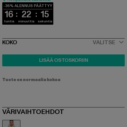
-36% ALENNUS PÄÄTTYY
16
22
15
tuntia
minuuttia
sekuntia
SIZE
KOKO
VALITSE
LISÄÄ OSTOSKORIIN
Tuote on normaalia kokoa
VÄRIVAIHTOEHDOT