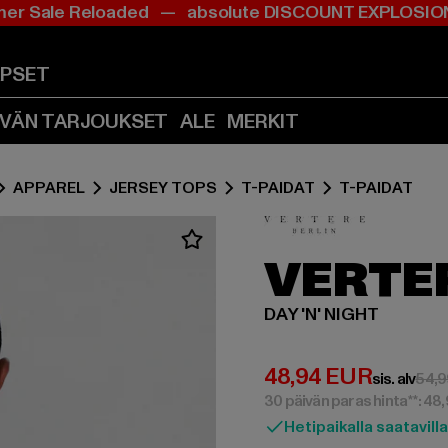
r Sale Reloaded — absolute DISCOUNT EXPLOS
Siirry
Siirry
Sisältö
Footer
(Paina
(Paina
APSET
Enter)
Enter)
IVÄN TARJOUKSET
ALE
MERKIT
APPAREL
JERSEY TOPS
T-PAIDAT
T-PAIDAT
VERTE
DAY 'N' NIGHT
Ajankohtainen hin
48,94 EUR
sis. alv
54,9
30 päivän paras hinta**: 48
Hetipaikalla saatavilla