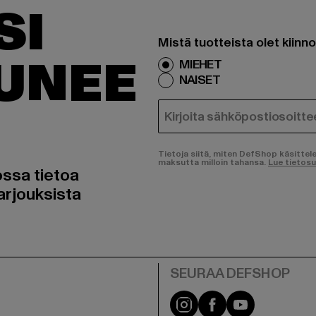
SI
Mistä tuotteista olet kiinn
TUNEE
MIEHET
NAISET
SÄHKÖPOSTI
Tietoja siitä, miten DefShop käsittel
maksutta milloin tahansa.
Lue tietos
ossa tietoa
arjouksista
Visit our Instagram pa
Visit our Facebo
Visit our Y