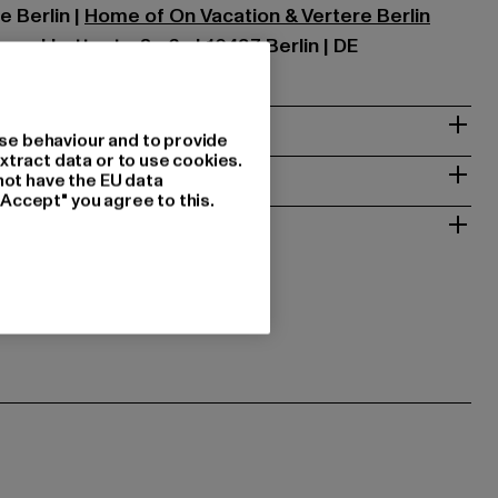
e Berlin |
Home of On Vacation & Vertere Berlin
om | Lettestraße 6a | 10437 Berlin | DE
se behaviour and to provide
xtract data or to use cookies.
T
not have the EU data
"Accept" you agree to this.
ALAUTUS