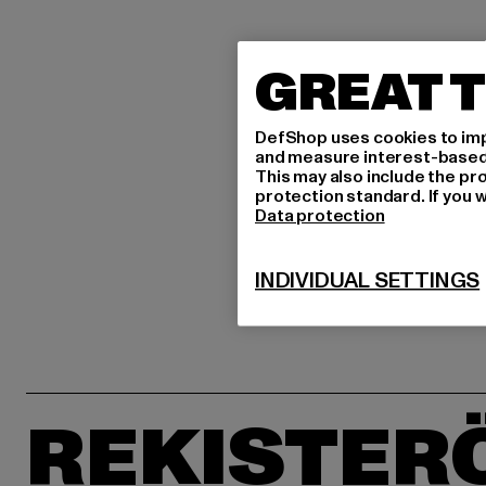
GREAT T
DefShop uses cookies to imp
and measure interest-based c
This may also include the pr
protection standard. If you w
Data protection
INDIVIDUAL SETTINGS
REKISTER