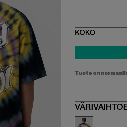
SIZE
KOKO
Tuote on normaali
VÄRIVAIHTO