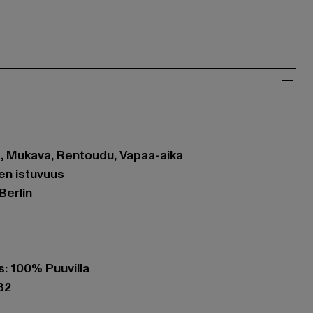
et, Mukava, Rentoudu, Vapaa-aika
en istuvuus
Berlin
: 100% Puuvilla
82