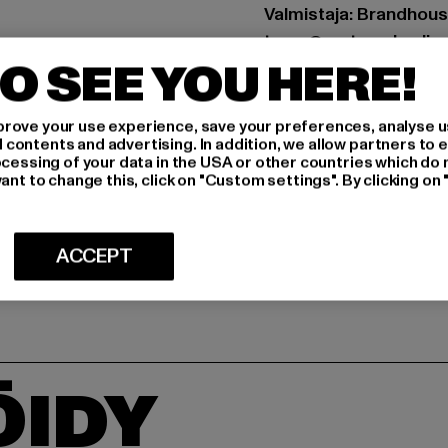
Valmistaja: Brandhous
team@vertere-berlin.c
O SEE YOU HERE!
MITOITUS
rove your use experience, save your preferences, analyse u
ontents and advertising. In addition, we allow partners to e
HOITO-OHJEE
ocessing of your data in the USA or other countries which do 
ant to change this, click on "Custom settings". By clicking on 
TOIMITUS & P
ACCEPT
ÖIDY