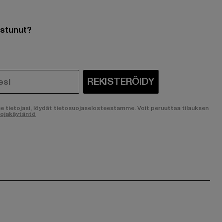
ostunut?
REKISTERÖIDY
ee tietojasi, löydät tietosuojaselosteestamme. Voit peruuttaa tilauksen
uojakäytäntö
ge:
ok page:
ouTube channel: