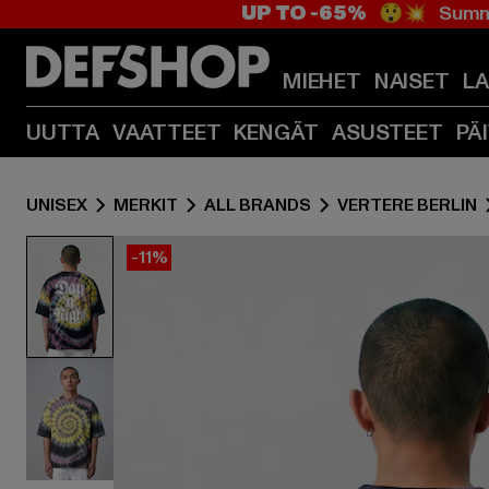
UP TO -65%
😲💥 Summe
MIEHET
NAISET
L
UUTTA
VAATTEET
KENGÄT
ASUSTEET
PÄ
UNISEX
MERKIT
ALL BRANDS
VERTERE BERLIN
-11%