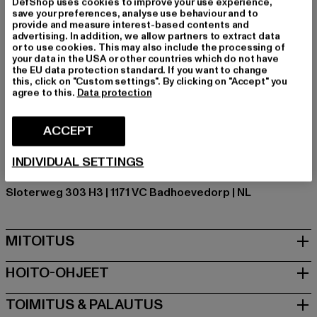
on erittäin monikäyttöinen.
DefShop uses cookies to improve your use experience,
save your preferences, analyse use behaviour and to
Tilaisuus: Arkivaatteet, Mukava, Rentoudu, Vapaa-aika
provide and measure interest-based contents and
advertising. In addition, we allow partners to extract data
Leikkaa: Regular
or to use cookies. This may also include the processing of
Tuotemerkki: Dstrezzed
your data in the USA or other countries which do not have
the EU data protection standard. If you want to change
Kategoria: Short Sleeve Shirt
this, click on "Custom settings". By clicking on "Accept" you
Color: blau
agree to this.
Data protection
Valmistaja väri: dark navy
Materiaalin koostumus: 75% Puuvilla, 25% Nylon
ACCEPT
Art.Nr: DZ421160-00470
INDIVIDUAL SETTINGS
Valmistaja: Dstrezzed B.V. |
webshop@dstrezzed.com
Sloterweg 303 H3 | 1171 VC Badhoevedorp | NL
MITOITUS
HOITO-OHJEET
TOIMITUS & PALAUTUS