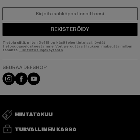
SÄHKÖPOSTI
REKISTERÖIDY
Tietoja siitä, miten DefShop käsittelee tietojasi, löydät
tietosuojaselosteestamme. Voit peruuttaa tilauksen maksutta milloin
tahansa.
Lue tietosuojakäytäntö
Visit our Instagram page:
Visit our Facebook page:
Visit our YouTube channel:
HINTATAKUU
TURVALLINEN KASSA