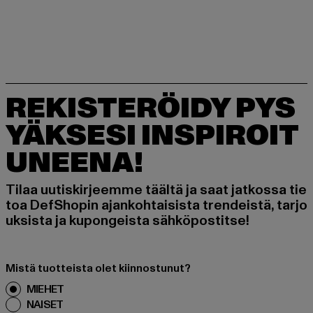
REKISTERÖIDY PYS
YÄKSESI INSPIROIT
UNEENA!
Tilaa uutiskirjeemme täältä ja saat jatkossa tie
toa DefShopin ajankohtaisista trendeistä, tarjo
uksista ja kupongeista sähköpostitse!
Mistä tuotteista olet kiinnostunut?
MIEHET
NAISET