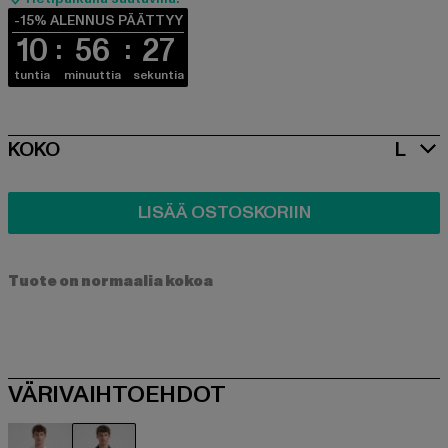
-15% ALENNUS PÄÄTTYY
10
56
27
tuntia
minuuttia
sekuntia
SIZE
KOKO
L
LISÄÄ OSTOSKORIIN
Tuote on normaalia kokoa
VÄRIVAIHTOEHDOT