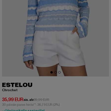
ESTELOU
Chrochet
Ajankohtainen hinta: 35,99 EUR
35,99 EUR
Kampanjahinta: 39,99 EUR
sis. alv
39,99 EUR
30 päivän paras hinta**: 36,79 EUR
(2%)
Hetipaikalla saatavilla!