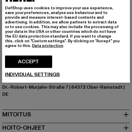
vasten.
DefShop uses cookies to improve your use experience,
Tilaisuus: Arkivaatteet, Mukava, Rentoudu, Vapaa-aika
save your preferences, analyse use behaviour and to
Kuvio: Raidallinen
provide and measure interest-based contents and
advertising. In addition, we allow partners to extract data
Leikkaa: Regular
or to use cookies. This may also include the processing of
Tuotemerkki: Estelou
your data in the USA or other countries which do not have
the EU data protection standard. If you want to change
Kategoria: Crew Neck Jumpers
this, click on "Custom settings". By clicking on "Accept" you
Color: blau
agree to this.
Data protection
Valmistaja väri: light blue
Materiaalin koostumus: 100% Puuvilla
ACCEPT
Art.Nr: EST-C-CH-01851
INDIVIDUAL SETTINGS
Valmistaja: TB International GmbH |
info@tbint.de
Dr.-Robert-Murjahn-Straße 7 | 64372 Ober-Ramstadt |
DE
MITOITUS
HOITO-OHJEET