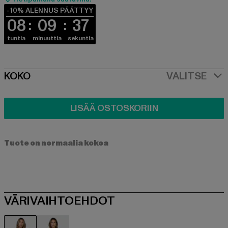
-10% ALENNUS PÄÄTTYY
08
09
37
tuntia
minuuttia
sekuntia
SIZE
KOKO
VALITSE
LISÄÄ OSTOSKORIIN
Tuote on normaalia kokoa
VÄRIVAIHTOEHDOT