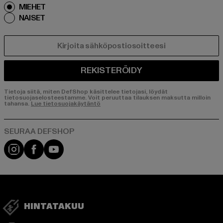
MIEHET
NAISET
SÄHKÖPOSTI
REKISTERÖIDY
Tietoja siitä, miten DefShop käsittelee tietojasi, löydät
tietosuojaselosteestamme. Voit peruuttaa tilauksen maksutta milloin
tahansa.
Lue tietosuojakäytäntö
Visit our Instagram page:
Visit our Facebook page:
Visit our YouTube channel:
HINTATAKUU