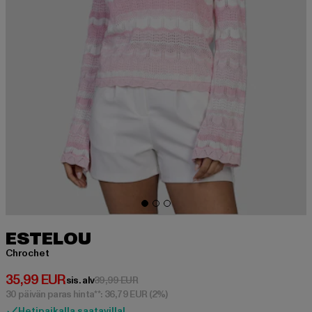
ESTELOU
Chrochet
Ajankohtainen hinta: 35,99 EUR
35,99 EUR
Kampanjahinta: 39,99 EUR
sis. alv
39,99 EUR
30 päivän paras hinta**: 36,79 EUR
(2%)
Hetipaikalla saatavilla!