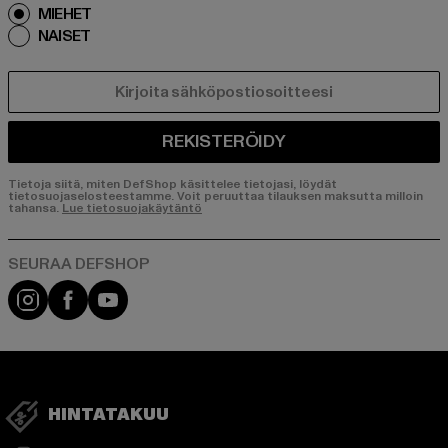
MIEHET
NAISET
SÄHKÖPOSTI
REKISTERÖIDY
Tietoja siitä, miten DefShop käsittelee tietojasi, löydät
tietosuojaselosteestamme. Voit peruuttaa tilauksen maksutta milloin
tahansa.
Lue tietosuojakäytäntö
Visit our Instagram page:
Visit our Facebook page:
Visit our YouTube channel:
HINTATAKUU