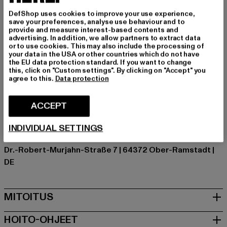
valinta niille, jotka arvostavat mukavuutta ja tyyliä.
DefShop uses cookies to improve your use experience,
Tilaisuus: Arkivaatteet, Mukava, Rentoudu, Vapaa-aika
save your preferences, analyse use behaviour and to
Kuvio: Raidallinen
provide and measure interest-based contents and
advertising. In addition, we allow partners to extract data
Leikkaa: Regular
or to use cookies. This may also include the processing of
Tuotemerkki: Estelou
your data in the USA or other countries which do not have
the EU data protection standard. If you want to change
Kategoria: Crew Neck Jumpers
this, click on "Custom settings". By clicking on "Accept" you
Color: rosa
agree to this.
Data protection
Valmistaja väri: light pink
Materiaalin koostumus: 100% Puuvilla
ACCEPT
Art.Nr: EST-C-CH-00760
INDIVIDUAL SETTINGS
Valmistaja: TB International GmbH |
info@tbint.de
Dr.-Robert-Murjahn-Straße 7 | 64372 Ober-Ramstadt |
DE
MITOITUS
HOITO-OHJEET