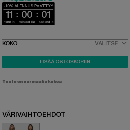
-10% ALENNUS PÄÄTTYY
11
00
01
tuntia
minuuttia
sekuntia
SIZE
KOKO
VALITSE
LISÄÄ OSTOSKORIIN
Tuote on normaalia kokoa
VÄRIVAIHTOEHDOT