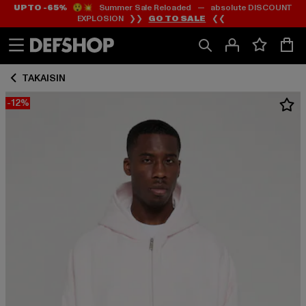
UP TO -65%
😲💥 Summer Sale Reloaded — absolute DISCOUNT
Siirry
Siirry
EXPLOSION ❯❯
GO TO SALE
❮❮
Sisältö
Footer
TAKAISIN
-12%