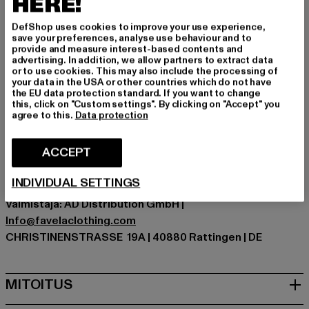
HERE!
vaivattomasti erilaisiin asukokonaisuuksiin.
Tilaisuus: Arkivaatteet, Mukava, Rentoudu, Vapaa-aika
DefShop uses cookies to improve your use experience,
Yksityiskohdat: Tuotemerkin logo, Ribbed hihansuut,
save your preferences, analyse use behaviour and to
provide and measure interest-based contents and
Viiltotasku
advertising. In addition, we allow partners to extract data
Leikkaa: Regular
or to use cookies. This may also include the processing of
your data in the USA or other countries which do not have
Tuotemerkki: Favela
the EU data protection standard. If you want to change
Kategoria: Vaatteet
this, click on "Custom settings". By clicking on "Accept" you
agree to this.
Data protection
Color: rosa
Valmistaja väri: pink
ACCEPT
Materiaalin koostumus: 100% Puuvilla
Art.Nr: FAV-Q226-BPF-018-00185
INDIVIDUAL SETTINGS
Valmistaja: AD Distribution GmbH |
Info@favelaclothing.com
CHRISTINENSTRASSE 19A | 40880 Rattingen | DE
MITOITUS