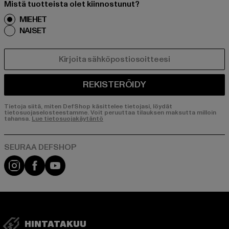
Mistä tuotteista olet kiinnostunut?
MIEHET
NAISET
SÄHKÖPOSTI
REKISTERÖIDY
Tietoja siitä, miten DefShop käsittelee tietojasi, löydät
tietosuojaselosteestamme. Voit peruuttaa tilauksen maksutta milloin
tahansa.
Lue tietosuojakäytäntö
Visit our Instagram page:
Visit our Facebook page:
Visit our YouTube channel:
HINTATAKUU