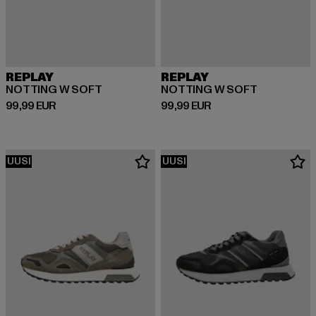
REPLAY
REPLAY
NOTTING W SOFT
NOTTING W SOFT
Ajankohtainen hinta: 99,99 EUR
Ajankohtainen hinta: 99,99 EUR
99,99 EUR
99,99 EUR
UUSI
UUSI