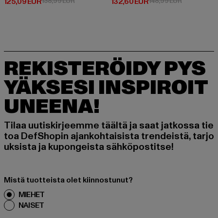
Ajankohtainen hinta: 125,09 EUR
Kampanjahinta: 138,99 EUR
Ajankohtainen hinta: 132,60 EUR
Kampanjahin
125,09 EUR
138,99 EUR
132,60 EUR
148,99 EUR
REKISTERÖIDY PYS
YÄKSESI INSPIROIT
UNEENA!
Tilaa uutiskirjeemme täältä ja saat jatkossa tie
toa DefShopin ajankohtaisista trendeistä, tarjo
uksista ja kupongeista sähköpostitse!
Mistä tuotteista olet kiinnostunut?
MIEHET
NAISET