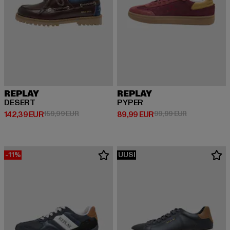
REPLAY
REPLAY
DESERT
PYPER
Ajankohtainen hinta: 142,39 EUR
Kampanjahinta: 159,99 EUR
Ajankohtainen hinta: 89,99 EUR
Kampanjahint
142,39 EUR
159,99 EUR
89,99 EUR
99,99 EUR
-11%
UUSI