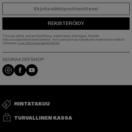
SÄHKÖPOSTI
REKISTERÖIDY
Tietoja siitä, miten DefShop käsittelee tietojasi, löydät
tietosuojaselosteestamme. Voit peruuttaa tilauksen maksutta milloin
tahansa.
Lue tietosuojakäytäntö
Visit our Instagram page:
Visit our Facebook page:
Visit our YouTube channel:
HINTATAKUU
TURVALLINEN KASSA