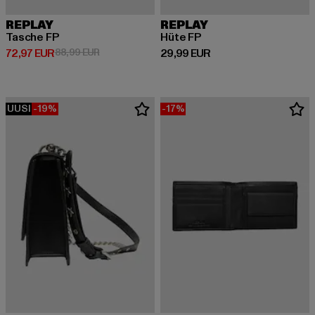
REPLAY
REPLAY
Tasche FP
Hüte FP
Ajankohtainen hinta: 72,97 EUR
Kampanjahinta: 88,99 EUR
Ajankohtainen hinta: 29,99 EUR
72,97 EUR
88,99 EUR
29,99 EUR
UUSI
-19%
-17%