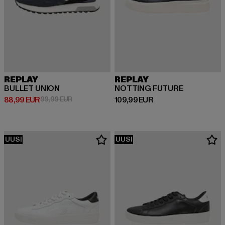
REPLAY
REPLAY
BULLET UNION
NOTTING FUTURE
Ajankohtainen hinta: 88,99 EUR
Kampanjahinta: 99,99 EUR
Ajankohtainen hinta: 109,99 EUR
88,99 EUR
99,99 EUR
109,99 EUR
UUSI
UUSI