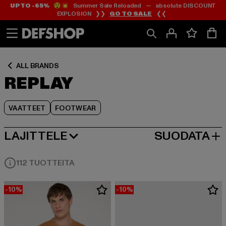
UP TO -65%
😲💥 Summer Sale Reloaded — absolute DISCOUNT
Siirry
Siirry
Siirry
EXPLOSION ❯❯
GO TO SALE
❮❮
Sisältö
Footer
Tuoteruudukko
ALL BRANDS
REPLAY
VAATTEET
FOOTWEAR
LAJITTELE
SUODATA
SUOSITUIMMAT
112 TUOTTEITA
-10%
-10%