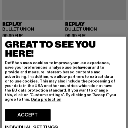
REPLAY
REPLAY
BULLET UNION
BULLET UNION
Ajankohtainen hinta: 99,99 EUR
Ajankohtainen hinta: 99,99 EUR
99,99 EUR
99,99 EUR
GREAT TO SEE YOU
HERE!
UUSI
UUSI
DefShop uses cookies to improve your use experience,
save your preferences, analyse use behaviour and to
provide and measure interest-based contents and
advertising. In addition, we allow partners to extract data
or to use cookies. This may also include the processing of
your data in the USA or other countries which do not have
the EU data protection standard. If you want to change
this, click on "Custom settings". By clicking on "Accept" you
agree to this.
Data protection
ACCEPT
INDIVIDUAL SETTINGS