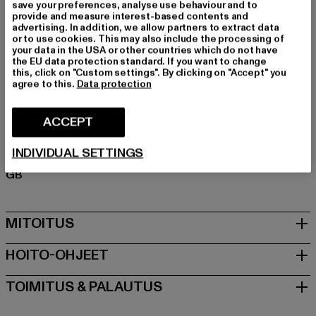
sulautuu vaivattomasti tyyliisi.
save your preferences, analyse use behaviour and to
provide and measure interest-based contents and
Tuotemerkki: Pas De Monaco
advertising. In addition, we allow partners to extract data
Kategoria: Hupparit
or to use cookies. This may also include the processing of
your data in the USA or other countries which do not have
Color: schwarz
the EU data protection standard. If you want to change
Valmistaja väri: black
this, click on "Custom settings". By clicking on "Accept" you
agree to this.
Data protection
Materiaalin koostumus: 80% Puuvilla, 20% Polyesteri
Art.Nr: PASDEM-002-023-00007
ACCEPT
Valmistaja: Zabou House |
Krishna@zabou.co.uk
INDIVIDUAL SETTINGS
Shelley Road, Ashton-on-Ribble | PR2 2ZH Lancashire |
GB
MITOITUS
HOITO-OHJEET
TOIMITUS & PALAUTUS