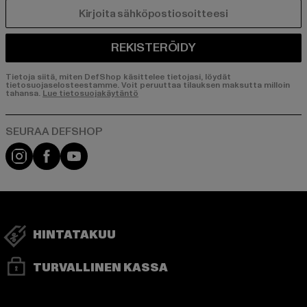
SÄHKÖPOSTI
REKISTERÖIDY
Tietoja siitä, miten DefShop käsittelee tietojasi, löydät
tietosuojaselosteestamme. Voit peruuttaa tilauksen maksutta milloin
tahansa.
Lue tietosuojakäytäntö
Visit our Instagram page:
Visit our Facebook page:
Visit our YouTube channel:
HINTATAKUU
TURVALLINEN KASSA