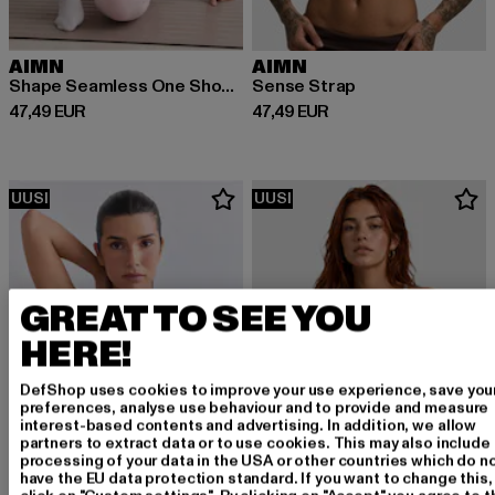
AIMN
AIMN
Shape Seamless One Shoulder Bralette
Sense Strap
Ajankohtainen hinta: 47,49 EUR
Ajankohtainen hinta: 47,49 EUR
47,49 EUR
47,49 EUR
UUSI
UUSI
GREAT TO SEE YOU
HERE!
DefShop uses cookies to improve your use experience, save you
preferences, analyse use behaviour and to provide and measure
interest-based contents and advertising. In addition, we allow
partners to extract data or to use cookies. This may also include
processing of your data in the USA or other countries which do n
have the EU data protection standard. If you want to change this,