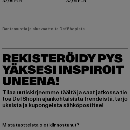
Ajankohtainen hinta: 37,99 EUR
Ajankohtainen hinta: 37,99 EUR
37,99 EUR
37,99 EUR
Rantamuotia ja alusvaatteita DefShopista
REKISTERÖIDY PYS
YÄKSESI INSPIROIT
UNEENA!
Tilaa uutiskirjeemme täältä ja saat jatkossa tie
toa DefShopin ajankohtaisista trendeistä, tarjo
uksista ja kupongeista sähköpostitse!
Mistä tuotteista olet kiinnostunut?