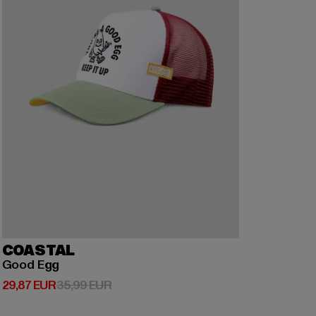
COASTAL
Good Egg
Ajankohtainen hinta: 29,87 EUR
Kampanjahinta: 35,99 EUR
29,87 EUR
35,99 EUR