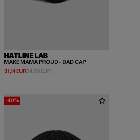
HATLINE LAB
MAKE MAMA PROUD - DAD CAP
Ajankohtainen hinta: 31,14 EUR
Kampanjahinta: 34,99 EUR
31,14 EUR
34,99 EUR
-40%