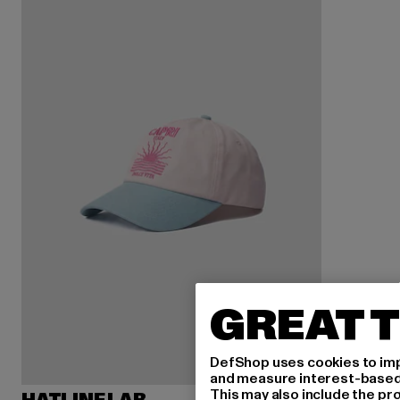
GREAT T
DefShop uses cookies to imp
and measure interest-based c
This may also include the pr