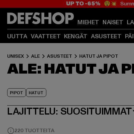
UP TO -65%
😲💥 Summe
MIEHET
NAISET
L
UUTTA
VAATTEET
KENGÄT
ASUSTEET
PÄ
UNISEX
ALE
ASUSTEET
HATUT JA PIPOT
ALE: HATUT JA 
PIPOT
HATUT
LAJITTELU:
SUOSITUIMMAT
220 TUOTTEITA