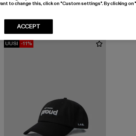
COLUCCI
ant to change this, click on "Custom settings". By clicking on 
CARLO COLUCCI 9FORTY
Ajankohtainen hinta: 26,99 EUR
Kampanjahinta: 29,99 EUR
26,99 EUR
29,99 EUR
ACCEPT
UUSI
-11%