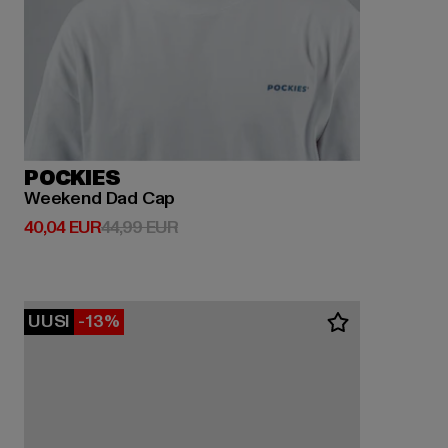
POCKIES
Weekend Dad Cap
Ajankohtainen hinta: 40,04 EUR
Kampanjahinta: 44,99 EUR
40,04 EUR
44,99 EUR
UUSI
-13%