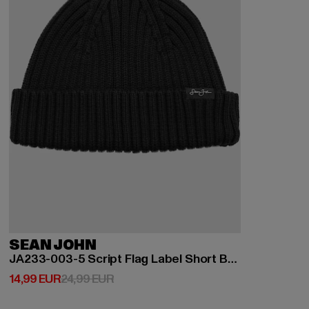
SEAN JOHN
JA233-003-5 Script Flag Label Short Beanie
Ajankohtainen hinta: 14,99 EUR
Kampanjahinta: 24,99 EUR
14,99 EUR
24,99 EUR