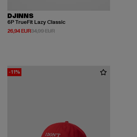
DJINNS
6P TrueFit Lazy Classic
Ajankohtainen hinta: 26,94 EUR
Kampanjahinta: 34,99 EUR
26,94 EUR
34,99 EUR
-11%