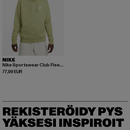
NIKE
Nike Sportswear Club Fleece Zip Hoodies
Ajankohtainen hinta: 77,99 EUR
77,99 EUR
REKISTERÖIDY PYS
YÄKSESI INSPIROIT