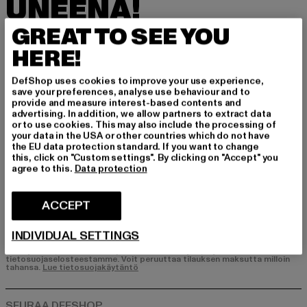
UNEENA!
GREAT TO SEE YOU
Tilaa uutiskirjeemme täältä ja saat jatkossa tie
toa DefShopin ajankohtaisista trendeistä, tarjo
HERE!
uksista ja kupongeista sähköpostitse!
DefShop uses cookies to improve your use experience,
save your preferences, analyse use behaviour and to
provide and measure interest-based contents and
Mistä tuotteista olet kiinnostunut?
advertising. In addition, we allow partners to extract data
or to use cookies. This may also include the processing of
MIEHET
your data in the USA or other countries which do not have
the EU data protection standard. If you want to change
NAISET
this, click on "Custom settings". By clicking on "Accept" you
agree to this.
Data protection
SÄHKÖPOSTI
ACCEPT
REKISTERÖIDY
INDIVIDUAL SETTINGS
Tietoja siitä, miten DefShop käsittelee tietojasi, löydät
tietosuojaselosteestamme. Voit peruuttaa tilauksen maksutta milloin
tahansa.
Lue tietosuojakäytäntö