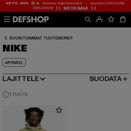
UP TO -65%
😲💥 Summer Sale Reloaded — absolute DISCOUNT
Siirry
Siirry
Siirry
EXPLOSION ❯❯
GO TO SALE
❮❮
Sisältö
Footer
Tuoteruudukko
SUOSITUIMMAT TUOTEMERKIT
NIKE
APPAREL
LAJITTELE
SUODATA
SUOSITUIMMAT
1 TUOTE