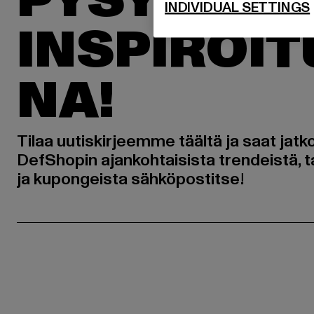
PYSYÄKSE
INDIVIDUAL SETTINGS
INSPIROI
NA!
Tilaa uutiskirjeemme täältä ja saat jatk
DefShopin ajankohtaisista trendeistä, t
ja kupongeista sähköpostitse!