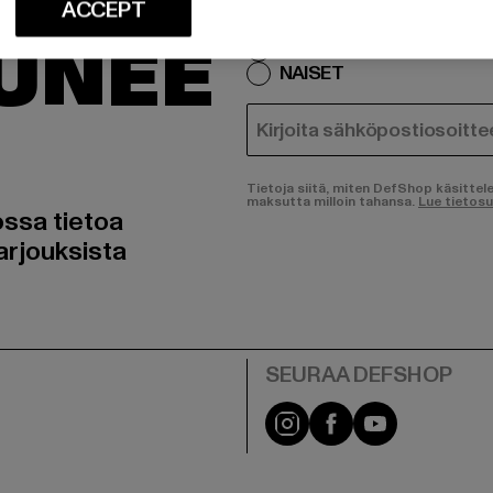
SI
ACCEPT
Mistä tuotteista olet kiinn
TUNEE
MIEHET
NAISET
SÄHKÖPOSTI
Tietoja siitä, miten DefShop käsittel
maksutta milloin tahansa.
Lue tietos
ossa tietoa
arjouksista
Visit our Instagram pa
Visit our Facebo
Visit our Y