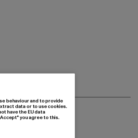
se behaviour and to provide
xtract data or to use cookies.
not have the EU data
"Accept" you agree to this.