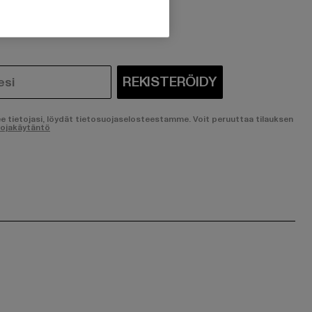
ostunut?
REKISTERÖIDY
ee tietojasi, löydät tietosuojaselosteestamme. Voit peruuttaa tilauksen
uojakäytäntö
ge:
ok page:
ouTube channel: