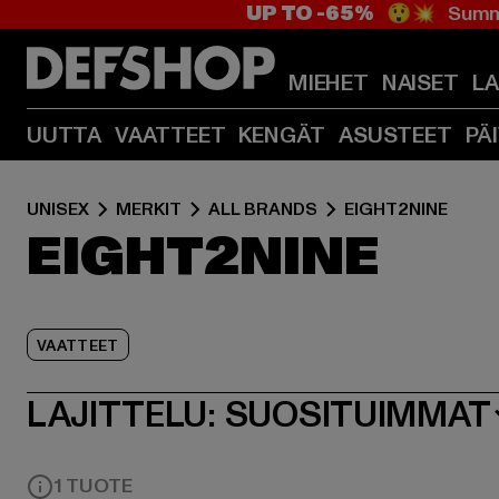
UP TO -65%
😲💥 Summe
MIEHET
NAISET
L
UUTTA
VAATTEET
KENGÄT
ASUSTEET
PÄ
UNISEX
MERKIT
ALL BRANDS
EIGHT2NINE
EIGHT2NINE
VAATTEET
LAJITTELU:
SUOSITUIMMAT
1 TUOTE