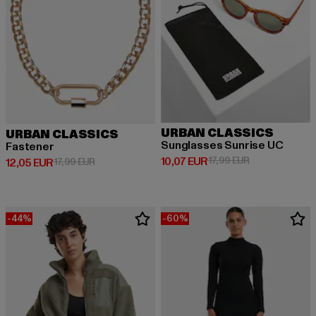
URBAN CLASSICS
URBAN CLASSICS
Sunglasses Sunrise UC
Fastener
Ajankohtainen hinta: 10,07 EUR
Kampanjahinta:
10,07 EUR
17,99 EUR
Ajankohtainen hinta: 12,05 EUR
Kampanjahinta: 17,99 EUR
12,05 EUR
17,99 EUR
-44%
-60%