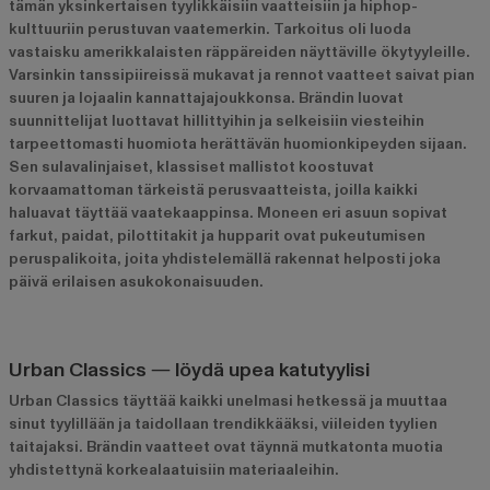
tämän yksinkertaisen tyylikkäisiin vaatteisiin ja hiphop-
kulttuuriin perustuvan vaatemerkin. Tarkoitus oli luoda
vastaisku amerikkalaisten räppäreiden näyttäville ökytyyleille.
Varsinkin tanssipiireissä mukavat ja rennot vaatteet saivat pian
suuren ja lojaalin kannattajajoukkonsa. Brändin luovat
suunnittelijat luottavat hillittyihin ja selkeisiin viesteihin
tarpeettomasti huomiota herättävän huomionkipeyden sijaan.
Sen sulavalinjaiset, klassiset mallistot koostuvat
korvaamattoman tärkeistä perusvaatteista, joilla kaikki
haluavat täyttää vaatekaappinsa. Moneen eri asuun sopivat
farkut
,
paidat
,
pilottitakit
ja
hupparit
ovat pukeutumisen
peruspalikoita, joita yhdistelemällä rakennat helposti joka
päivä erilaisen asukokonaisuuden.
Urban Classics ― löydä upea katutyylisi
Urban Classics täyttää kaikki unelmasi hetkessä ja muuttaa
sinut tyylillään ja taidollaan trendikkääksi, viileiden tyylien
taitajaksi. Brändin vaatteet ovat täynnä mutkatonta muotia
yhdistettynä korkealaatuisiin materiaaleihin.