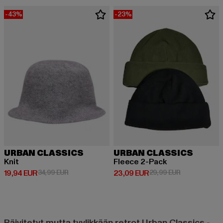
-43%
-23%
URBAN CLASSICS
URBAN CLASSICS
Knit
Fleece 2-Pack
Ajankohtainen hinta: 19,94 EUR
Kampanjahinta: 34,99 EUR
Ajankohtainen hinta: 23,09 EUR
Kampanjahinta
19,94 EUR
34,99 EUR
23,09 EUR
29,99 EUR
Päivitetyt mutta tyylikkään retrot Urban Classics -