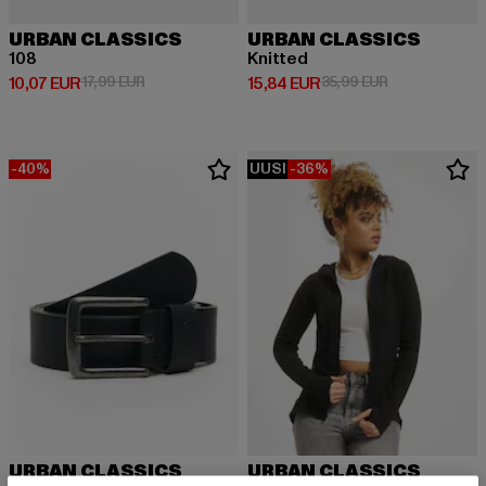
URBAN CLASSICS
URBAN CLASSICS
108
Knitted
Ajankohtainen hinta: 10,07 EUR
Kampanjahinta: 17,99 EUR
Ajankohtainen hinta: 15,84 EUR
Kampanjahinta
10,07 EUR
17,99 EUR
15,84 EUR
35,99 EUR
-40%
UUSI
-36%
URBAN CLASSICS
URBAN CLASSICS