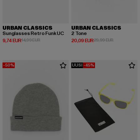
URBAN CLASSICS
URBAN CLASSICS
Sunglasses Retro Funk UC
2 Tone
Ajankohtainen hinta: 9,74 EUR
Kampanjahinta: 14,99 EUR
Ajankohtainen hinta: 20,09 EUR
Kampanjahinta
9,74 EUR
14,99 EUR
20,09 EUR
29,99 EUR
-50%
UUSI
-45%