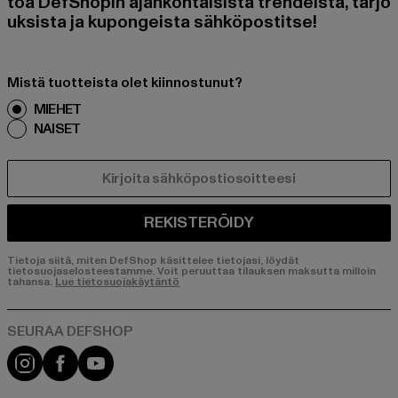
toa DefShopin ajankohtaisista trendeistä, tarjo
uksista ja kupongeista sähköpostitse!
Mistä tuotteista olet kiinnostunut?
MIEHET
NAISET
SÄHKÖPOSTI
REKISTERÖIDY
Tietoja siitä, miten DefShop käsittelee tietojasi, löydät
tietosuojaselosteestamme. Voit peruuttaa tilauksen maksutta milloin
tahansa.
Lue tietosuojakäytäntö
Visit our Instagram page:
Visit our Facebook page:
Visit our YouTube channel: