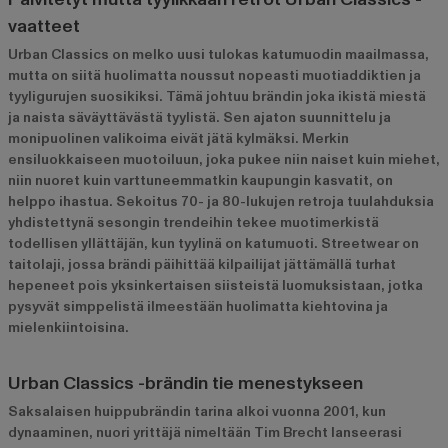
vaatteet
Urban Classics on melko uusi tulokas katumuodin maailmassa,
mutta on siitä huolimatta noussut nopeasti muotiaddiktien ja
tyyligurujen suosikiksi. Tämä johtuu brändin joka ikistä miestä
ja naista säväyttävästä tyylistä. Sen ajaton suunnittelu ja
monipuolinen valikoima eivät jätä kylmäksi. Merkin
ensiluokkaiseen muotoiluun, joka pukee niin naiset kuin miehet,
niin nuoret kuin varttuneemmatkin kaupungin kasvatit, on
helppo ihastua. Sekoitus 70- ja 80-lukujen retroja tuulahduksia
yhdistettynä sesongin trendeihin tekee muotimerkistä
todellisen yllättäjän, kun tyylinä on katumuoti. Streetwear on
taitolaji, jossa brändi päihittää kilpailijat jättämällä turhat
hepeneet pois yksinkertaisen siisteistä luomuksistaan, jotka
pysyvät simppelistä ilmeestään huolimatta kiehtovina ja
mielenkiintoisina.
Urban Classics -brändin tie menestykseen
Saksalaisen huippubrändin tarina alkoi vuonna 2001, kun
dynaaminen, nuori yrittäjä nimeltään Tim Brecht lanseerasi