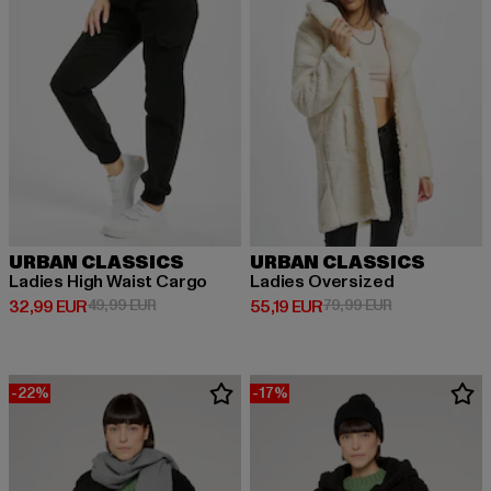
URBAN CLASSICS
URBAN CLASSICS
Ladies High Waist Cargo
Ladies Oversized
Ajankohtainen hinta: 32,99 EUR
Kampanjahinta: 49,99 EUR
Ajankohtainen hinta: 55,19 EUR
Kampanjahinta
32,99 EUR
49,99 EUR
55,19 EUR
79,99 EUR
-22%
-17%