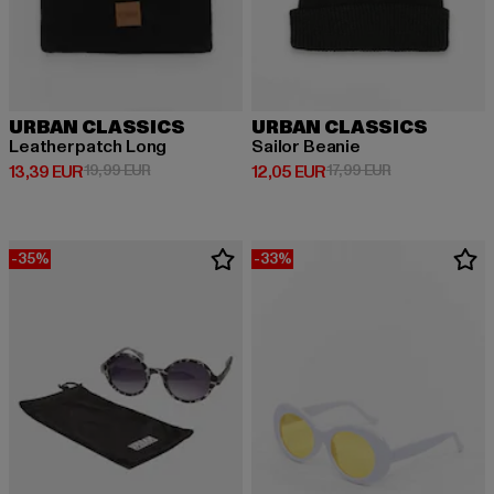
URBAN CLASSICS
URBAN CLASSICS
Leatherpatch Long
Sailor Beanie
Ajankohtainen hinta: 13,39 EUR
Kampanjahinta: 19,99 EUR
Ajankohtainen hinta: 12,05 EUR
Kampanjahinta:
13,39 EUR
19,99 EUR
12,05 EUR
17,99 EUR
-35%
-33%