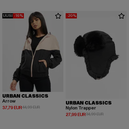
UUSI
-16%
-20%
URBAN CLASSICS
Arrow
URBAN CLASSICS
Ajankohtainen hinta: 37,79 EUR
Kampanjahinta: 44,99 EUR
37,79 EUR
44,99 EUR
Nylon Trapper
Ajankohtainen hinta: 27,99 EUR
Kampanjahinta
27,99 EUR
34,99 EUR