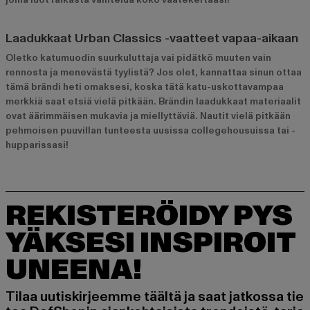
Laadukkaat Urban Classics -vaatteet vapaa-aikaan
Oletko katumuodin suurkuluttaja vai pidätkö muuten vain
rennosta ja menevästä tyylistä? Jos olet, kannattaa sinun ottaa
tämä brändi heti omaksesi, koska tätä katu-uskottavampaa
merkkiä saat etsiä vielä pitkään. Brändin laadukkaat materiaalit
ovat äärimmäisen mukavia ja miellyttäviä. Nautit vielä pitkään
pehmoisen puuvillan tunteesta uusissa collegehousuissa tai -
hupparissasi!
REKISTERÖIDY PYS
YÄKSESI INSPIROIT
UNEENA!
Tilaa uutiskirjeemme täältä ja saat jatkossa tie