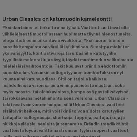
Urban Classics on katumuodin kameleontti
Yksinkertainen ei tarkoita aina tylsää. Vaatteet saattavat olla
vähäeleisestä muotoilustaan huolimatta täynnä hienostuneita,
elegantisti esiin pilkahtavia vivahteita. Yksi nuoren brändin
suosikkitempuista on väreillä leikkiminen. Suositpa mieluiten
yksivärisyyttä, kontrastivärejä tai urbaanille katutyylille
tyypillisiä meleerattuja sävyjä, löydät muotimerkin valikoimasta
mieleisiäsi vaihtoehtoja. Takit kuuluvat brändin ehdottomiin
suosikkeihin. Varsinkin collegetyylinen bombertakki on nyt
kuuma nimi katumuodissa. Sitä on tarjolla kaikissa
mahdollisissa väreissä aina viininpunaisesta mustaan, sekä
myös maasto- tai eläinkuvioissa, hempeissä pastellisävyissä
tai rokkaavana metallinhohtoisena versiona. Urban Classics -
takit ovat vain vuoren huippu, sillä Urban Classics -vaatteet
sisältävät kaikkea, mitä voit ikinä toivoa aidolta katutyylien
taitajalta: collegeasuja, shortseja, toppeja, paitoja, isoja ja
niukkoja yläosia, neuleita ja tennareita. Brändin trendikkäistä
vaatteista löydät välittömästi omaan tyyliisi sopivat vaatteet,
joilla luot raikasta vaihtelua koko vaatekertaasi!