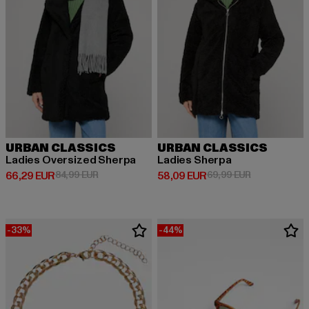
URBAN CLASSICS
URBAN CLASSICS
Ladies Oversized Sherpa
Ladies Sherpa
Ajankohtainen hinta: 66,29 EUR
Kampanjahinta: 84,99 EUR
Ajankohtainen hinta: 58,09 EUR
Kampanjahint
66,29 EUR
84,99 EUR
58,09 EUR
69,99 EUR
-33%
-44%