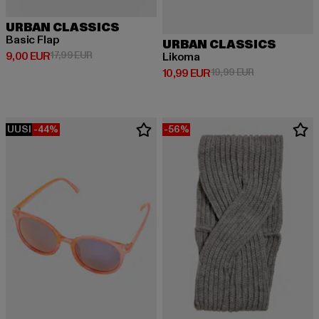
URBAN CLASSICS
Basic Flap
URBAN CLASSICS
Ajankohtainen hinta: 9,00 EUR
Kampanjahinta: 17,99 EUR
9,00 EUR
17,99 EUR
Likoma
Ajankohtainen hinta: 10,99 EUR
Kampanjahinta:
10,99 EUR
19,99 EUR
UUSI
-44%
-56%