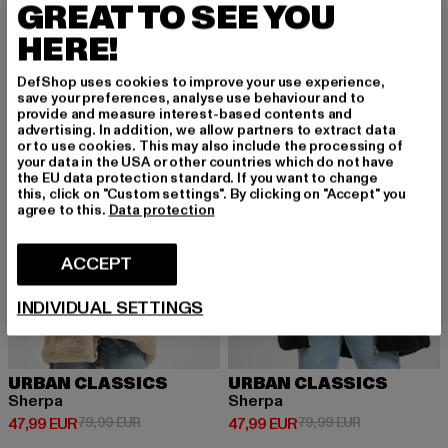
Leather Imitation
Athletic Interlock
GREAT TO SEE YOU
Ajankohtainen hinta: 17,99 EUR
Kampanjahinta: 29,99 EUR
Ajankohtainen hinta: 31,99 EUR
Kampanjahinta
17,99 EUR
29,99 EUR
31,99 EUR
49,99 EUR
HERE!
DefShop uses cookies to improve your use experience,
save your preferences, analyse use behaviour and to
UUSI
-40%
-40%
provide and measure interest-based contents and
advertising. In addition, we allow partners to extract data
or to use cookies. This may also include the processing of
your data in the USA or other countries which do not have
the EU data protection standard. If you want to change
this, click on "Custom settings". By clicking on "Accept" you
agree to this.
Data protection
ACCEPT
INDIVIDUAL SETTINGS
URBAN CLASSICS
URBAN CLASSICS
Sherpa
Sherpa
Ajankohtainen hinta: 47,99 EUR
Kampanjahinta: 79,99 EUR
Ajankohtainen hinta: 47,99 EUR
Kampanjahinta
47,99 EUR
79,99 EUR
47,99 EUR
79,99 EUR