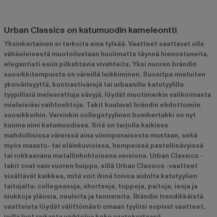
Urban Classics on katumuodin kameleontti
Yksinkertainen ei tarkoita aina tylsää. Vaatteet saattavat olla
vähäeleisestä muotoilustaan huolimatta täynnä hienostuneita,
elegantisti esiin pilkahtavia vivahteita. Yksi nuoren brändin
suosikkitempuista on väreillä leikkiminen. Suositpa mieluiten
yksivärisyyttä, kontrastivärejä tai urbaanille katutyylille
tyypillisiä meleerattuja sävyjä, löydät muotimerkin valikoimasta
mieleisiäsi vaihtoehtoja. Takit kuuluvat brändin ehdottomiin
suosikkeihin. Varsinkin collegetyylinen bombertakki on nyt
kuuma nimi katumuodissa. Sitä on tarjolla kaikissa
mahdollisissa väreissä aina viininpunaisesta mustaan, sekä
myös maasto- tai eläinkuvioissa, hempeissä pastellisävyissä
tai rokkaavana metallinhohtoisena versiona. Urban Classics -
takit ovat vain vuoren huippu, sillä Urban Classics -vaatteet
sisältävät kaikkea, mitä voit ikinä toivoa aidolta katutyylien
taitajalta: collegeasuja, shortseja, toppeja, paitoja, isoja ja
niukkoja yläosia, neuleita ja tennareita. Brändin trendikkäistä
vaatteista löydät välittömästi omaan tyyliisi sopivat vaatteet,
joilla luot raikasta vaihtelua koko vaatekertaasi!