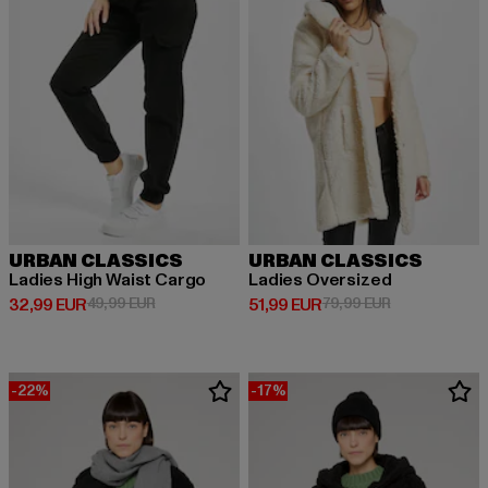
URBAN CLASSICS
URBAN CLASSICS
Ladies High Waist Cargo
Ladies Oversized
Ajankohtainen hinta: 32,99 EUR
Kampanjahinta: 49,99 EUR
Ajankohtainen hinta: 51,99 EUR
Kampanjahinta
32,99 EUR
49,99 EUR
51,99 EUR
79,99 EUR
-22%
-17%