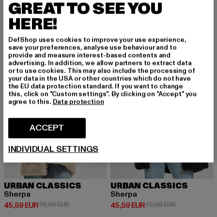
Leather Imitation
Athletic Interlock
GREAT TO SEE YOU
Ajankohtainen hinta: 16,49 EUR
Kampanjahinta: 29,99 EUR
Ajankohtainen hinta: 29,99 EUR
Kampanjahinta
16,49 EUR
29,99 EUR
29,99 EUR
49,99 EUR
HERE!
DefShop uses cookies to improve your use experience,
save your preferences, analyse use behaviour and to
UUSI
-43%
-43%
provide and measure interest-based contents and
advertising. In addition, we allow partners to extract data
or to use cookies. This may also include the processing of
your data in the USA or other countries which do not have
the EU data protection standard. If you want to change
this, click on "Custom settings". By clicking on "Accept" you
agree to this.
Data protection
ACCEPT
INDIVIDUAL SETTINGS
URBAN CLASSICS
URBAN CLASSICS
Sherpa
Sherpa
Ajankohtainen hinta: 45,59 EUR
Kampanjahinta: 79,99 EUR
Ajankohtainen hinta: 45,59 EUR
Kampanjahinta
45,59 EUR
79,99 EUR
45,59 EUR
79,99 EUR