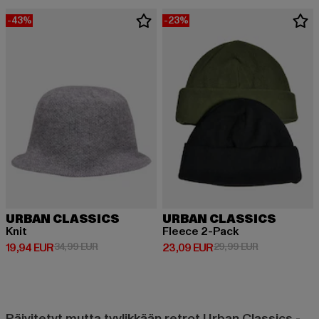
-43%
-23%
URBAN CLASSICS
URBAN CLASSICS
Knit
Fleece 2-Pack
Ajankohtainen hinta: 19,94 EUR
Kampanjahinta: 34,99 EUR
Ajankohtainen hinta: 23,09 EUR
Kampanjahinta
19,94 EUR
34,99 EUR
23,09 EUR
29,99 EUR
Päivitetyt mutta tyylikkään retrot Urban Classics -