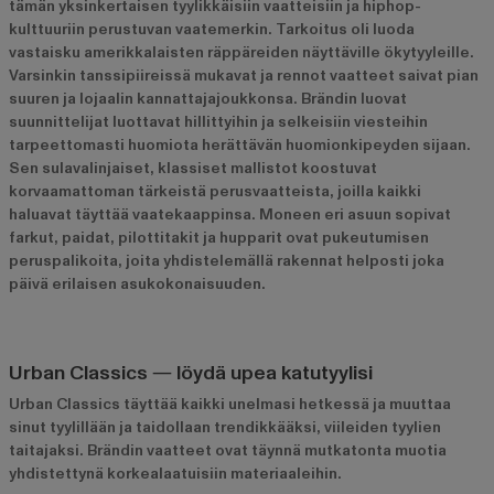
tämän yksinkertaisen tyylikkäisiin vaatteisiin ja hiphop-
kulttuuriin perustuvan vaatemerkin. Tarkoitus oli luoda
vastaisku amerikkalaisten räppäreiden näyttäville ökytyyleille.
Varsinkin tanssipiireissä mukavat ja rennot vaatteet saivat pian
suuren ja lojaalin kannattajajoukkonsa. Brändin luovat
suunnittelijat luottavat hillittyihin ja selkeisiin viesteihin
tarpeettomasti huomiota herättävän huomionkipeyden sijaan.
Sen sulavalinjaiset, klassiset mallistot koostuvat
korvaamattoman tärkeistä perusvaatteista, joilla kaikki
haluavat täyttää vaatekaappinsa. Moneen eri asuun sopivat
farkut
,
paidat
,
pilottitakit
ja
hupparit
ovat pukeutumisen
peruspalikoita, joita yhdistelemällä rakennat helposti joka
päivä erilaisen asukokonaisuuden.
Urban Classics ― löydä upea katutyylisi
Urban Classics täyttää kaikki unelmasi hetkessä ja muuttaa
sinut tyylillään ja taidollaan trendikkääksi, viileiden tyylien
taitajaksi. Brändin vaatteet ovat täynnä mutkatonta muotia
yhdistettynä korkealaatuisiin materiaaleihin.