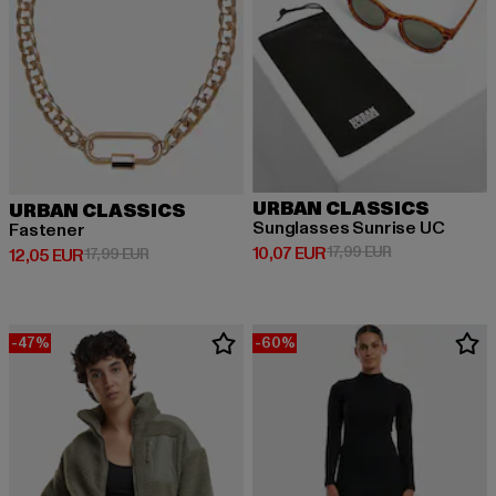
URBAN CLASSICS
URBAN CLASSICS
Sunglasses Sunrise UC
Fastener
Ajankohtainen hinta: 10,07 EUR
Kampanjahinta:
10,07 EUR
17,99 EUR
Ajankohtainen hinta: 12,05 EUR
Kampanjahinta: 17,99 EUR
12,05 EUR
17,99 EUR
-47%
-60%