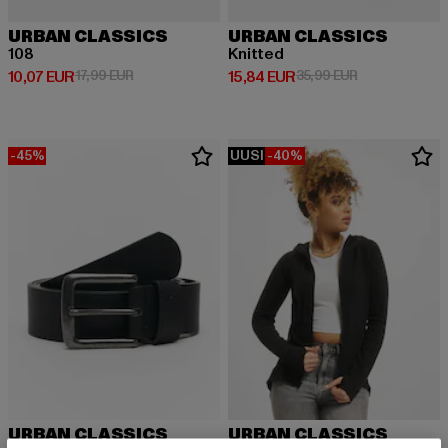
URBAN CLASSICS
URBAN CLASSICS
108
Knitted
Ajankohtainen hinta: 10,07 EUR
Kampanjahinta: 17,99 EUR
Ajankohtainen hinta: 15,84 EUR
Kampanjahinta
10,07 EUR
17,99 EUR
15,84 EUR
35,99 EUR
-45%
UUSI
-40%
URBAN CLASSICS
URBAN CLASSICS