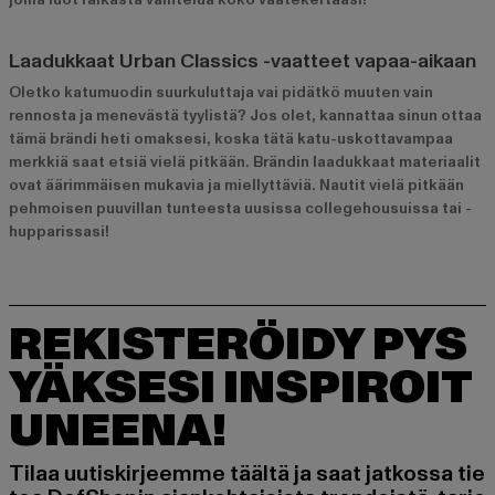
Laadukkaat Urban Classics -vaatteet vapaa-aikaan
Oletko katumuodin suurkuluttaja vai pidätkö muuten vain
rennosta ja menevästä tyylistä? Jos olet, kannattaa sinun ottaa
tämä brändi heti omaksesi, koska tätä katu-uskottavampaa
merkkiä saat etsiä vielä pitkään. Brändin laadukkaat materiaalit
ovat äärimmäisen mukavia ja miellyttäviä. Nautit vielä pitkään
pehmoisen puuvillan tunteesta uusissa collegehousuissa tai -
hupparissasi!
REKISTERÖIDY PYS
YÄKSESI INSPIROIT
UNEENA!
Tilaa uutiskirjeemme täältä ja saat jatkossa tie