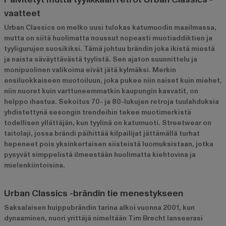
vaatteet
Urban Classics on melko uusi tulokas katumuodin maailmassa,
mutta on siitä huolimatta noussut nopeasti muotiaddiktien ja
tyyligurujen suosikiksi. Tämä johtuu brändin joka ikistä miestä
ja naista säväyttävästä tyylistä. Sen ajaton suunnittelu ja
monipuolinen valikoima eivät jätä kylmäksi. Merkin
ensiluokkaiseen muotoiluun, joka pukee niin naiset kuin miehet,
niin nuoret kuin varttuneemmatkin kaupungin kasvatit, on
helppo ihastua. Sekoitus 70- ja 80-lukujen retroja tuulahduksia
yhdistettynä sesongin trendeihin tekee muotimerkistä
todellisen yllättäjän, kun tyylinä on katumuoti. Streetwear on
taitolaji, jossa brändi päihittää kilpailijat jättämällä turhat
hepeneet pois yksinkertaisen siisteistä luomuksistaan, jotka
pysyvät simppelistä ilmeestään huolimatta kiehtovina ja
mielenkiintoisina.
Urban Classics -brändin tie menestykseen
Saksalaisen huippubrändin tarina alkoi vuonna 2001, kun
dynaaminen, nuori yrittäjä nimeltään Tim Brecht lanseerasi