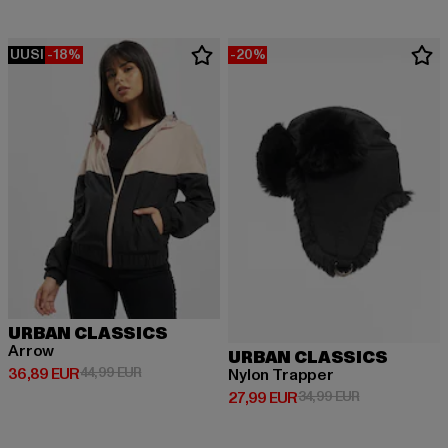
UUSI
-18%
-20%
URBAN CLASSICS
Arrow
URBAN CLASSICS
Ajankohtainen hinta: 36,89 EUR
Kampanjahinta: 44,99 EUR
36,89 EUR
44,99 EUR
Nylon Trapper
Ajankohtainen hinta: 27,99 EUR
Kampanjahinta
27,99 EUR
34,99 EUR