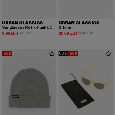
URBAN CLASSICS
URBAN CLASSICS
Sunglasses Retro Funk UC
2 Tone
Ajankohtainen hinta: 8,99 EUR
Kampanjahinta: 14,99 EUR
Ajankohtainen hinta: 20,09 EUR
Kampanjahinta
8,99 EUR
14,99 EUR
20,09 EUR
29,99 EUR
-50%
UUSI
-50%