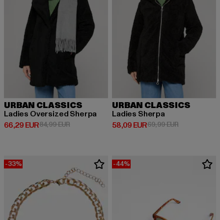
URBAN CLASSICS
URBAN CLASSICS
Ladies Oversized Sherpa
Ladies Sherpa
Ajankohtainen hinta: 66,29 EUR
Kampanjahinta: 84,99 EUR
Ajankohtainen hinta: 58,09 EUR
Kampanjahint
66,29 EUR
84,99 EUR
58,09 EUR
69,99 EUR
-33%
-44%