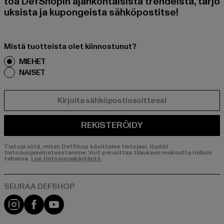
toa DefShopin ajankohtaisista trendeistä, tarjo
uksista ja kupongeista sähköpostitse!
Mistä tuotteista olet kiinnostunut?
MIEHET
NAISET
SÄHKÖPOSTI
REKISTERÖIDY
Tietoja siitä, miten DefShop käsittelee tietojasi, löydät
tietosuojaselosteestamme. Voit peruuttaa tilauksen maksutta milloin
tahansa.
Lue tietosuojakäytäntö
Visit our Instagram page:
Visit our Facebook page:
Visit our YouTube channel: