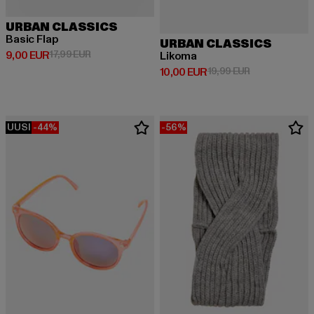
URBAN CLASSICS
Basic Flap
URBAN CLASSICS
Ajankohtainen hinta: 9,00 EUR
Kampanjahinta: 17,99 EUR
9,00 EUR
17,99 EUR
Likoma
Ajankohtainen hinta: 10,00 EUR
Kampanjahinta:
10,00 EUR
19,99 EUR
UUSI
-44%
-56%