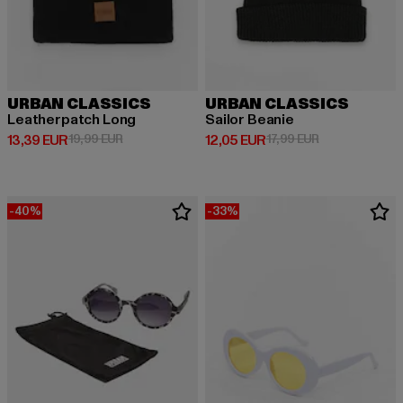
URBAN CLASSICS
URBAN CLASSICS
Leatherpatch Long
Sailor Beanie
Ajankohtainen hinta: 13,39 EUR
Kampanjahinta: 19,99 EUR
Ajankohtainen hinta: 12,05 EUR
Kampanjahinta:
13,39 EUR
19,99 EUR
12,05 EUR
17,99 EUR
-40%
-33%