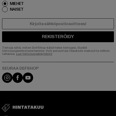
MIEHET
NAISET
SÄHKÖPOSTI
REKISTERÖIDY
Tietoja siitä, miten DefShop käsittelee tietojasi, löydät
tietosuojaselosteestamme. Voit peruuttaa tilauksen maksutta milloin
tahansa.
Lue tietosuojakäytäntö
Visit our Instagram page:
Visit our Facebook page:
Visit our YouTube channel:
HINTATAKUU