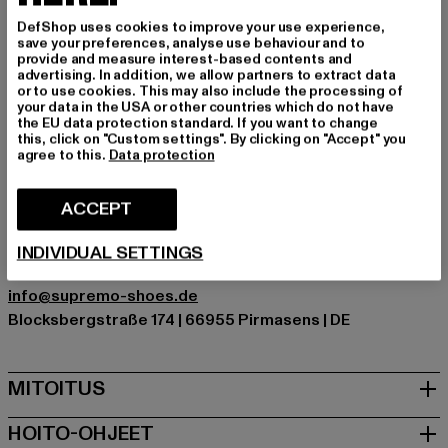
optimieren.
DefShop uses cookies to improve your use experience,
Tilaisuus: Arkivaatteet
save your preferences, analyse use behaviour and to
Akselin korkeus: korkea yläosa
provide and measure interest-based contents and
advertising. In addition, we allow partners to extract data
Tuotemerkki: Tom Tailor
or to use cookies. This may also include the processing of
Kategoria: Vapaa-ajan kengät
your data in the USA or other countries which do not have
the EU data protection standard. If you want to change
Color: braun
this, click on "Custom settings". By clicking on "Accept" you
Valmistaja väri: brown
agree to this.
Data protection
Ylempi materiaali: muu materiaali
Vuori: muu materiaali
ACCEPT
Art.Nr: 427030002499-00075
INDIVIDUAL SETTINGS
Valmistaja: Supremo Shoes & Boots GmbH |
info@supremo-shoes.de
Blocksbergstraße 174 | 66955 Pirmasens | DE
MITOITUS
HOITO-OHJEET