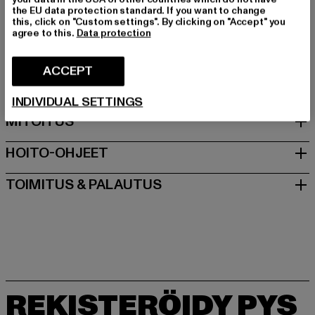
Art.Nr: W002O-08840
the EU data protection standard. If you want to change
this, click on "Custom settings". By clicking on "Accept" you
agree to this.
Data protection
Valmistaja: United People GmbH |
commerciale@replayjeans.com
ACCEPT
VIA MARCOA 1 | 31011 Asolo | IT
INDIVIDUAL SETTINGS
MITOITUS
HOITO-OHJEET
TOIMITUS & PALAUTUS
REKISTERÖIDY PYS