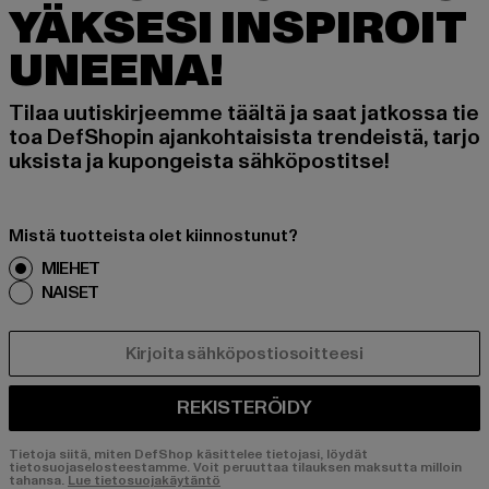
YÄKSESI INSPIROIT
UNEENA!
Tilaa uutiskirjeemme täältä ja saat jatkossa tie
toa DefShopin ajankohtaisista trendeistä, tarjo
uksista ja kupongeista sähköpostitse!
Mistä tuotteista olet kiinnostunut?
MIEHET
NAISET
SÄHKÖPOSTI
REKISTERÖIDY
Tietoja siitä, miten DefShop käsittelee tietojasi, löydät
tietosuojaselosteestamme. Voit peruuttaa tilauksen maksutta milloin
tahansa.
Lue tietosuojakäytäntö