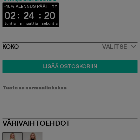
-10% ALENNUS PÄÄTTYY
02
24
20
tuntia
minuuttia
sekuntia
SIZE
KOKO
VALITSE
LISÄÄ OSTOSKORIIN
Tuote on normaalia kokoa
VÄRIVAIHTOEHDOT