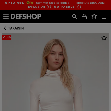
UP TO -65%
😲💥 Summer Sale Reloaded — absolute DISCOUNT
Siirry
Siirry
EXPLOSION ❯❯
GO TO SALE
❮❮
Sisältö
Footer
TAKAISIN
-10%