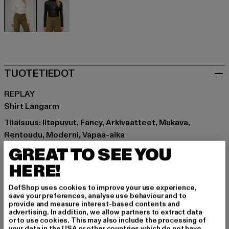
beige
schwarz
TUOTETIEDOT
REPLAY
Shirt Langarm
Tilaisuus: Iltapuvut, Fancy, Arkivaatteet, Mukava,
Rentoudu, Moderni, Vapaa-aika
holkkityyppi: Pitkähihainen
GREAT TO SEE YOU
Leikkaa: Vartalonmyötäinen
HERE!
Tuotemerkki: Replay
Kategoria: Pitkähihainen
DefShop uses cookies to improve your use experience,
Color: beige
save your preferences, analyse use behaviour and to
provide and measure interest-based contents and
Valmistaja väri: eggnog
advertising. In addition, we allow partners to extract data
Materiaalin koostumus: 100% Puuvilla
or to use cookies. This may also include the processing of
your data in the USA or other countries which do not have