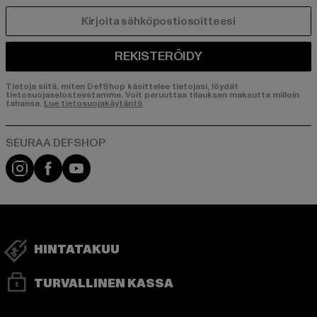
SÄHKÖPOSTI
REKISTERÖIDY
Tietoja siitä, miten DefShop käsittelee tietojasi, löydät
tietosuojaselosteestamme. Voit peruuttaa tilauksen maksutta milloin
tahansa.
Lue tietosuojakäytäntö
Visit our Instagram page:
Visit our Facebook page:
Visit our YouTube channel:
HINTATAKUU
TURVALLINEN KASSA