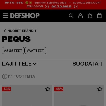
UP TO -65%
😲💥 Summer Sale Reloaded — absolute DISCOUNT
Siirry
Siirry
Siirry
EXPLOSION ❯❯
GO TO SALE
❮❮
Sisältö
Footer
Tuoteruudukko
NUORET BRÄNDIT
PEQUS
ASUSTEET
VAATTEET
LAJITTELE
SUODATA
SUOSITUIMMAT
114 TUOTTEITA
-53%
-48%