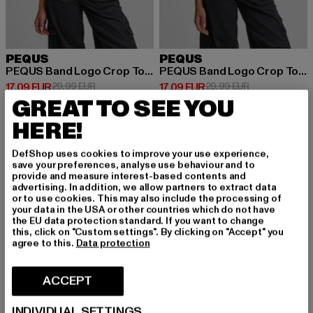
PEQUS
PEQUS
PEQUS Band Logo Crop Tops
PEQUS Band Logo Crop Tops
Ajankohtainen hinta: 17,09 EUR
Kampanjahinta: 29,99 EUR
Ajankohtainen hinta: 17,09 EUR
Kampanjahinta
17,09 EUR
29,99 EUR
17,09 EUR
29,99 EUR
GREAT TO SEE YOU
HERE!
-43%
-48%
DefShop uses cookies to improve your use experience,
save your preferences, analyse use behaviour and to
provide and measure interest-based contents and
advertising. In addition, we allow partners to extract data
or to use cookies. This may also include the processing of
your data in the USA or other countries which do not have
the EU data protection standard. If you want to change
this, click on "Custom settings". By clicking on "Accept" you
agree to this.
Data protection
ACCEPT
INDIVIDUAL SETTINGS