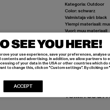
Kategoria: Outdoor
Color: schwarz
Valmistaja väri: black
Ylempi materiaali: muu
Vuori: muu materiaali
Art.Nr: PD00016410-
O SEE YOU HERE!
Valmistaja: Buffalo B
rove your use experience, save your preferences, analyse u
Schanzenstraße 41 | 5
ontents and advertising. In addition, we allow partners to e
ocessing of your data in the USA or other countries which do 
ant to change this, click on "Custom settings". By clicking on 
MITOITUS
HOITO-OHJEE
ACCEPT
TOIMITUS & P