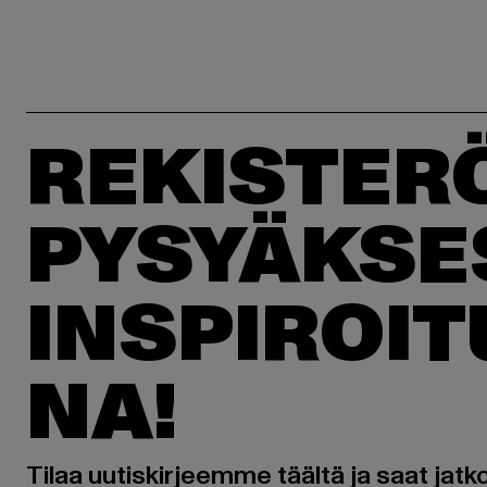
REKISTER
PYSYÄKSE
INSPIROI
NA!
Tilaa uutiskirjeemme täältä ja saat jatk