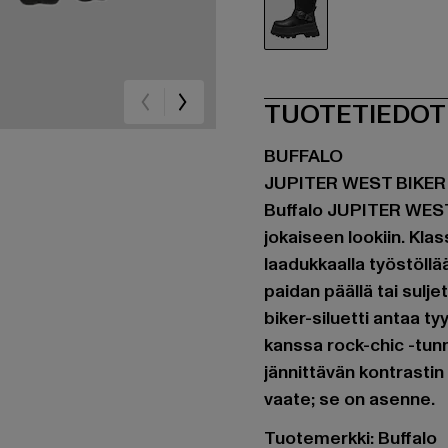
schwarz
TUOTETIEDOT
BUFFALO
JUPITER WEST BIKER
Buffalo JUPITER WEST 
jokaiseen lookiin. Kl
laadukkaalla työstöllä
paidan päällä tai sul
biker-siluetti antaa ty
kanssa rock-chic -tunn
jännittävän kontrasti
vaate; se on asenne.
Tuotemerkki: Buffalo