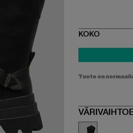
SIZE
KOKO
Tuote on normaali
VÄRIVAIHTO