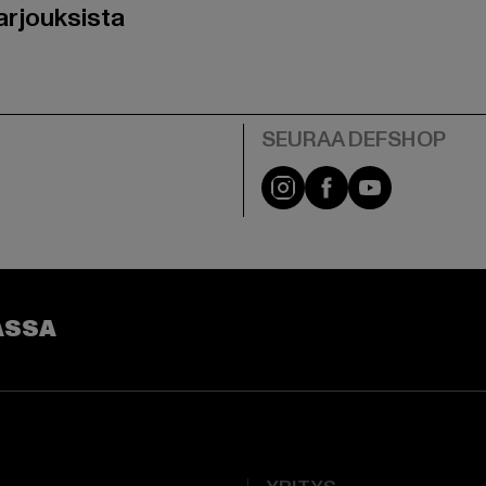
arjouksista
Visit our Instagram pa
Visit our Facebo
Visit our Y
ASSA