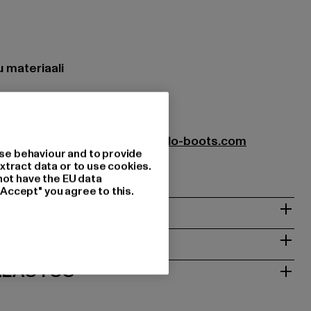
 materiaali
00007
oots GmbH |
service-de@buffalo-boots.com
se behaviour and to provide
1063 Köln | DE
xtract data or to use cookies.
not have the EU data
"Accept" you agree to this.
T
ALAUTUS