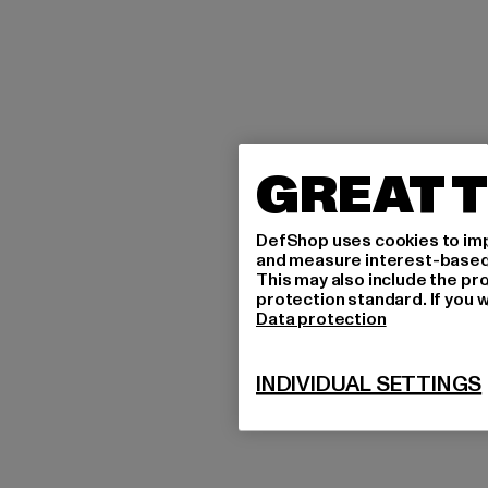
GREAT T
DefShop uses cookies to imp
and measure interest-based c
This may also include the pr
protection standard. If you w
Data protection
INDIVIDUAL SETTINGS