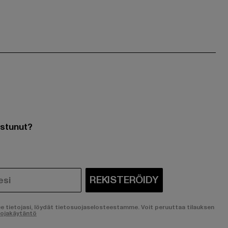
ostunut?
REKISTERÖIDY
ee tietojasi, löydät tietosuojaselosteestamme. Voit peruuttaa tilauksen
uojakäytäntö