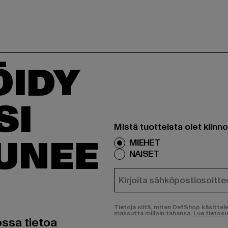
ÖIDY
SI
Mistä tuotteista olet kiinn
TUNEE
MIEHET
NAISET
SÄHKÖPOSTI
Tietoja siitä, miten DefShop käsittel
maksutta milloin tahansa.
Lue tietos
ossa tietoa