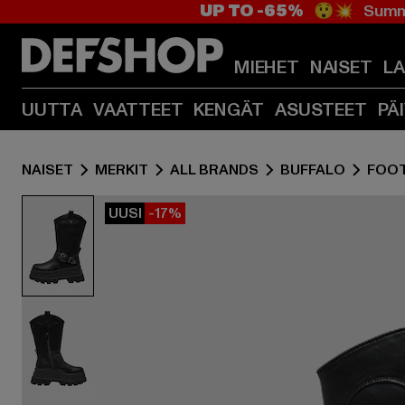
UP TO -65%
😲💥 Summe
MIEHET
NAISET
L
UUTTA
VAATTEET
KENGÄT
ASUSTEET
PÄ
NAISET
MERKIT
ALL BRANDS
BUFFALO
FOO
UUSI
-17%