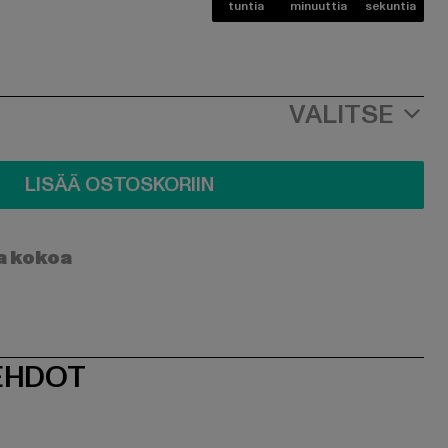
tuntia
minuuttia
sekuntia
VALITSE
LISÄÄ OSTOSKORIIN
a kokoa
EHDOT