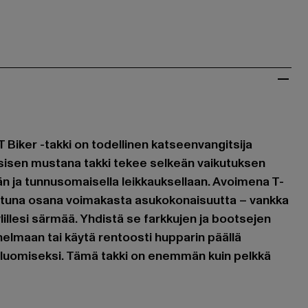
Biker -takki on todellinen katseenvangitsija
assisen mustana takki tekee selkeän vaikutuksen
än ja tunnusomaisella leikkauksellaan. Avoimena T-
jettuna osana voimakasta asukokonaisuutta – vankka
ylillesi särmää. Yhdistä se farkkujen ja bootsejen
elmaan tai käytä rentoosti hupparin päällä
n luomiseksi. Tämä takki on enemmän kuin pelkkä