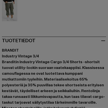
schwarz
naamiointi
naamiointi
grau
grau
grau
olive
TUOTETIEDOT
BRANDIT
Industry Vintage 3/4
Branditin Industry Vintage Cargo 3/4 Shorts -shortsit
tuovat utility-lookin suoraan vaatekaappiisi. Klassisessa
camouflagessa ne ovat luotettava kumppani
mutkattomiin tyyleihin. Materiaalisekoitus 65%
polyesteriä ja 35% puuvillaa tekee shortseista erityisen
kestävät, täydelliset arkeen ja seikkailuihin. Rentolinja
takaa runsaasti liikkumisvapautta, kun taas tilavat cargo-
taskut tarjoavat säilytystilaa tärkeimmille tavaroille.