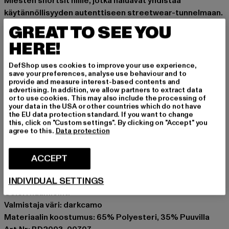
Miesten shortsit niille, jotka haluavat yhdistää
käytännöllisyyden autenttiseen streetwear-tunnelmaan.
GREAT TO SEE YOU
Brandit tyylikkäät 3/4-shortsit 5-taskussa
Kiinnitys: piilotettu vetoketju
HERE!
sivutaskut
Back pockets with snap closure
DefShop uses cookies to improve your use experience,
save your preferences, analyse use behaviour and to
viileä painatus vasemman jalan taskuun
provide and measure interest-based contents and
Laajeneminen taittuu polven alueella
advertising. In addition, we allow partners to extract data
or to use cookies. This may also include the processing of
lukittavat jalkataskut tyypilliselle rahtikuvalle
your data in the USA or other countries which do not have
Kiristysnauha vyötärönauhassa ja jalka helmassa
the EU data protection standard. If you want to change
this, click on "Custom settings". By clicking on "Accept" you
säätääksesi istuvuutta
agree to this.
Data protection
pehmeä materiaali tarjoaa optimaalisen mukavuuden
Tilaisuus: Arkivaatteet, Basic
ACCEPT
Tuotemerkki: Brandit
INDIVIDUAL SETTINGS
Kategoria: Shortsit
Color: naamiointi
Valmistaja väri: darkcamo
Materiaalin koostumus: 65% Polyesteri, 35% Puuvilla