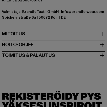
Art.Nr: BD2003-00707
Valmistaja: Brandit Textil GmbH |
info@brandit-wear.com
Spichernstraße 6a | 50672 Köln | DE
MITOITUS
HOITO-OHJEET
TOIMITUS & PALAUTUS
REKISTERÖIDY PYS
YÄKSESI INSPIROIT