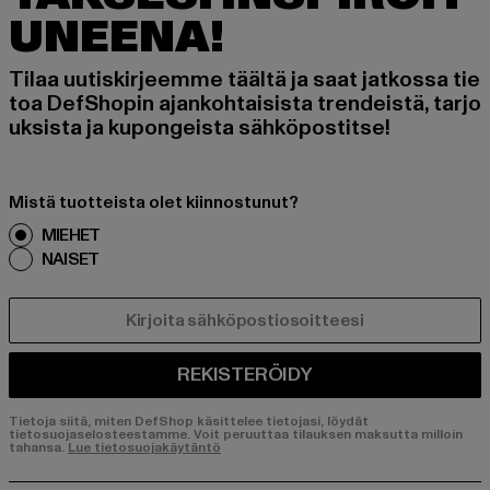
UNEENA!
Tilaa uutiskirjeemme täältä ja saat jatkossa tie
toa DefShopin ajankohtaisista trendeistä, tarjo
uksista ja kupongeista sähköpostitse!
Mistä tuotteista olet kiinnostunut?
MIEHET
NAISET
SÄHKÖPOSTI
REKISTERÖIDY
Tietoja siitä, miten DefShop käsittelee tietojasi, löydät
tietosuojaselosteestamme. Voit peruuttaa tilauksen maksutta milloin
tahansa.
Lue tietosuojakäytäntö