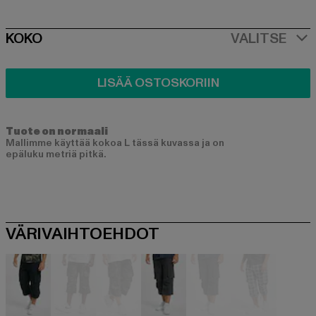
SIZE
KOKO
VALITSE
LISÄÄ OSTOSKORIIN
Tuote on normaali
Mallimme käyttää kokoa L tässä kuvassa ja on
epäluku metriä pitkä.
VÄRIVAIHTOEHDOT