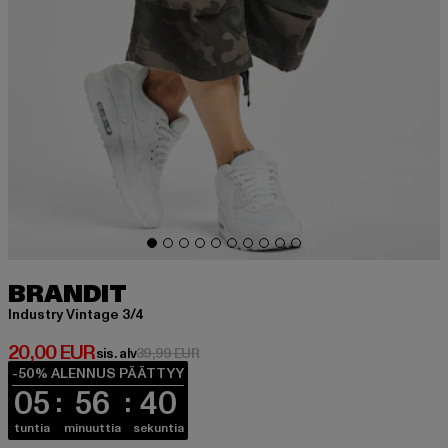
BRANDIT
Industry Vintage 3/4
Ajankohtainen hinta: 20,00 EUR
20,00 EUR
Kampanjahinta: 39,99 EUR
sis. alv
39,99 EUR
-50% ALENNUS PÄÄTTYY
05
56
40
tuntia
minuuttia
sekuntia