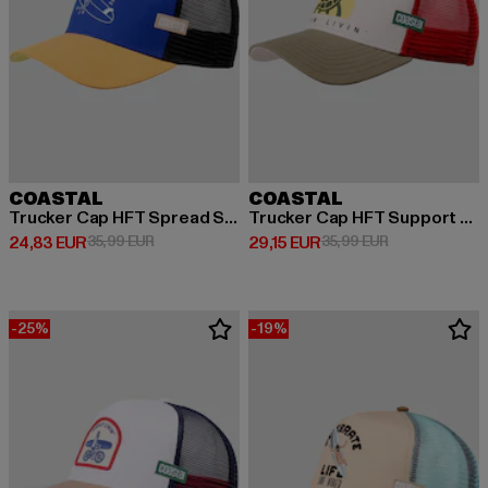
COASTAL
COASTAL
Trucker Cap HFT Spread Stoke
Trucker Cap HFT Support Slow
Ajankohtainen hinta: 24,83 EUR
Kampanjahinta: 35,99 EUR
Ajankohtainen hinta: 29,15 EUR
Kampanjahinta:
24,83 EUR
35,99 EUR
29,15 EUR
35,99 EUR
-25%
-19%