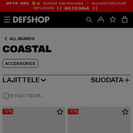
UP TO -65%
😲💥 Summer Sale Reloaded — absolute DISCOUNT
Siirry
Siirry
Siirry
EXPLOSION ❯❯
GO TO SALE
❮❮
Sisältö
Footer
Tuoteruudukko
ALL BRANDS
COASTAL
ACCESSORIES
LAJITTELE
SUODATA
SUOSITUIMMAT
11 TUOTTEITA
-17%
-17%