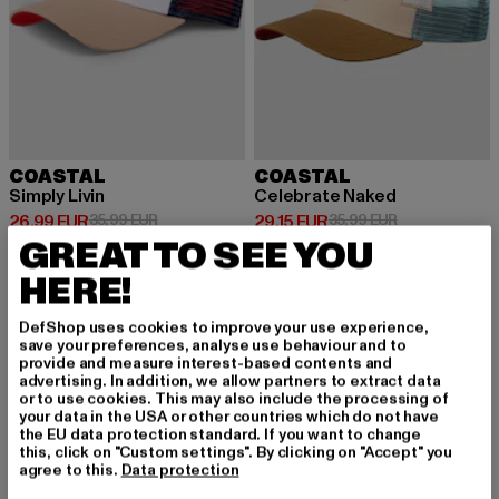
COASTAL
COASTAL
Simply Livin
Celebrate Naked
Ajankohtainen hinta: 26,99 EUR
Kampanjahinta: 35,99 EUR
Ajankohtainen hinta: 29,15 EUR
Kampanjahinta:
26,99 EUR
35,99 EUR
29,15 EUR
35,99 EUR
GREAT TO SEE YOU
HERE!
-19%
-19%
DefShop uses cookies to improve your use experience,
save your preferences, analyse use behaviour and to
provide and measure interest-based contents and
advertising. In addition, we allow partners to extract data
or to use cookies. This may also include the processing of
your data in the USA or other countries which do not have
the EU data protection standard. If you want to change
this, click on "Custom settings". By clicking on "Accept" you
agree to this.
Data protection