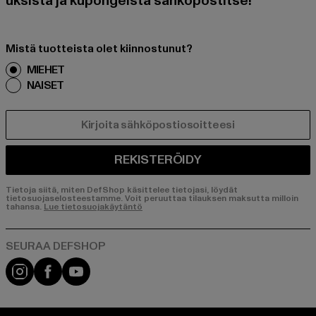
uksista ja kupongeista sähköpostitse!
Mistä tuotteista olet kiinnostunut?
MIEHET
NAISET
SÄHKÖPOSTI
REKISTERÖIDY
Tietoja siitä, miten DefShop käsittelee tietojasi, löydät
tietosuojaselosteestamme. Voit peruuttaa tilauksen maksutta milloin
tahansa.
Lue tietosuojakäytäntö
Visit our Instagram page:
Visit our Facebook page:
Visit our YouTube channel: