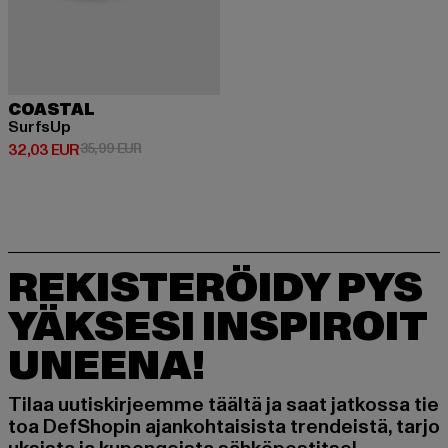
COASTAL
SurfsUp
Ajankohtainen hinta: 32,03 EUR
Kampanjahinta: 35,99 EUR
32,03 EUR
35,99 EUR
REKISTERÖIDY PYS
YÄKSESI INSPIROIT
UNEENA!
Tilaa uutiskirjeemme täältä ja saat jatkossa tie
toa DefShopin ajankohtaisista trendeistä, tarjo