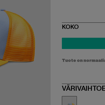
SIZE
KOKO
Tuote on normaali
VÄRIVAIHTO