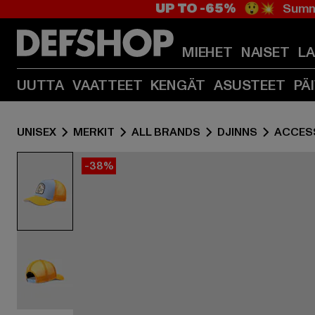
UP TO -65%
😲💥 Summe
MIEHET
NAISET
L
UUTTA
VAATTEET
KENGÄT
ASUSTEET
PÄ
UNISEX
MERKIT
ALL BRANDS
DJINNS
ACCES
-38%