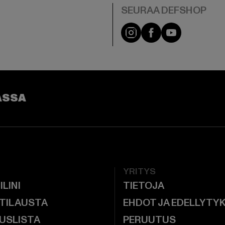
Visit our Instagram pa
Visit our Facebo
Visit our Y
ASSA
YRITYS
ILINI
TIETOJA
 TILAUSTA
EHDOT JA EDELLYTY
USLISTA
PERUUTUS