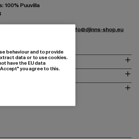
: 100% Puuvilla
8
istribution GmbH & Co. KG |
info@djinns-shop.eu
 Mülheim an der Ruhr | DE
se behaviour and to provide
xtract data or to use cookies.
not have the EU data
"Accept" you agree to this.
T
ALAUTUS