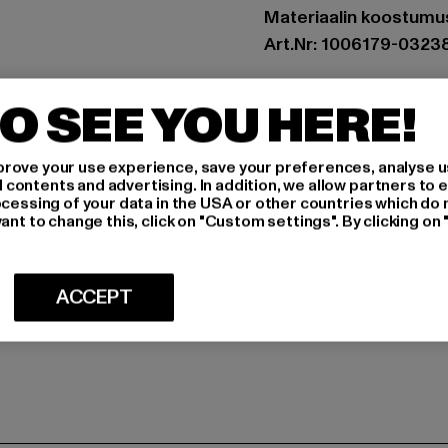
Materiaalin koostumus
Art.Nr: 1006179-0323
Valmistaja: Huesken D
O SEE YOU HERE!
Sandstraße 92 | 45473
rove your use experience, save your preferences, analyse u
ontents and advertising. In addition, we allow partners to e
MITOITUS
ocessing of your data in the USA or other countries which do 
ant to change this, click on "Custom settings". By clicking on 
HOITO-OHJEE
TOIMITUS & P
ACCEPT