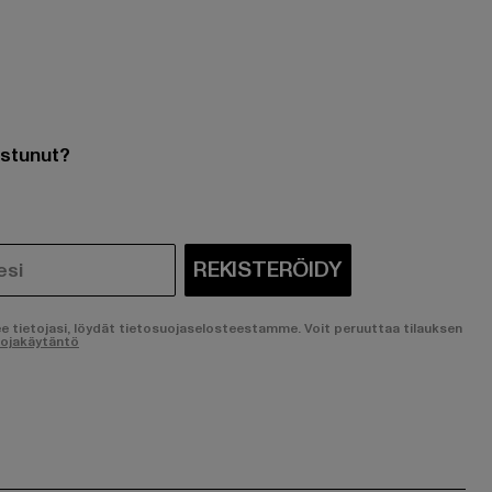
ostunut?
REKISTERÖIDY
ee tietojasi, löydät tietosuojaselosteestamme. Voit peruuttaa tilauksen
uojakäytäntö