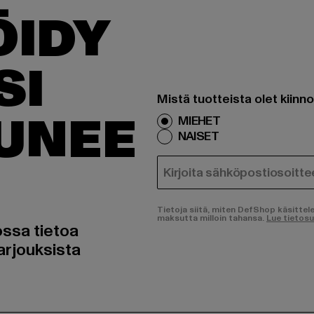
ÖIDY
SI
Mistä tuotteista olet kiinn
TUNEE
MIEHET
NAISET
SÄHKÖPOSTI
Tietoja siitä, miten DefShop käsittel
maksutta milloin tahansa.
Lue tietos
ossa tietoa
arjouksista