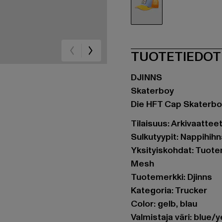
gelb
TUOTETIEDOT
DJINNS
Skaterboy
Die HFT Cap Skaterbo
Tilaisuus: Arkivaattee
Sulkutyypit: Nappihihn
Yksityiskohdat: Tuote
Mesh
Tuotemerkki: Djinns
Kategoria: Trucker
Color: gelb, blau
Valmistaja väri: blue/y