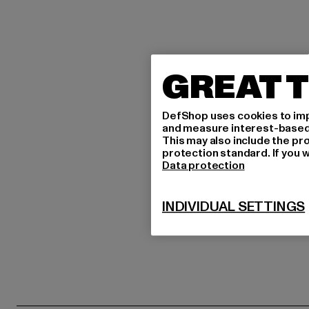
GREAT T
DefShop uses cookies to imp
and measure interest-based c
This may also include the pr
protection standard. If you w
Data protection
INDIVIDUAL SETTINGS