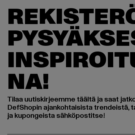
REKISTER
PYSYÄKSE
INSPIROI
NA!
Tilaa uutiskirjeemme täältä ja saat jatk
DefShopin ajankohtaisista trendeistä, t
ja kupongeista sähköpostitse!