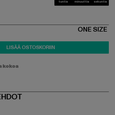
tuntia
minuuttia
sekuntia
ONE SIZE
LISÄÄ OSTOSKORIIN
a kokoa
EHDOT