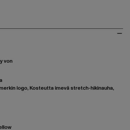
y von
t
a
merkin logo, Kosteutta imevä stretch-hikinauha,
ellow