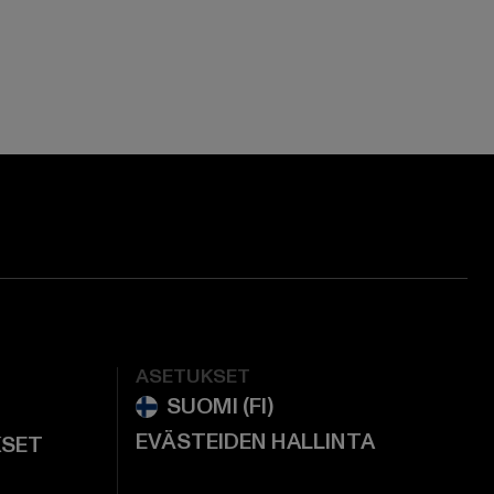
ge:
ok page:
ouTube channel:
ASETUKSET
EVÄSTEIDEN HALLINTA
KSET