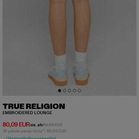
TRUE RELIGION
EMBROIDERED LOUNGE
Ajankohtainen hinta: 80,09 EUR
80,09 EUR
Kampanjahinta: 89,99 EUR
sis. alv
89,99 EUR
30 päivän paras hinta**: 80,09 EUR
Hetipaikalla saatavilla!