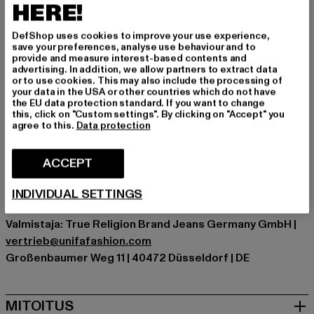
premium-tasoa. Yhdistä ne oversized-T-paidan ja
HERE!
freshien tennareiden kanssa rentoon päivätyyliin.
DefShop uses cookies to improve your use experience,
Tilaisuus: Arkivaatteet, Mukava, Rentoudu, Vapaa-aika,
save your preferences, analyse use behaviour and to
Basic
provide and measure interest-based contents and
advertising. In addition, we allow partners to extract data
Yksityiskohdat: Tuotemerkin logo, Viiltotasku
or to use cookies. This may also include the processing of
Leikkaa: Lyhyt
your data in the USA or other countries which do not have
the EU data protection standard. If you want to change
Tuotemerkki: True Religion
this, click on "Custom settings". By clicking on "Accept" you
Kategoria: Shortsit
agree to this.
Data protection
Color: blau
Valmistaja väri: cashmere blue
ACCEPT
Materiaalin koostumus: 60% Puuvilla, 40% Polyesteri
Art.Nr: TR209877-06419
INDIVIDUAL SETTINGS
Valmistaja: True Religion Brand Jeans Germany GmbH |
vertrieb@unifafashion.com
Großenbaumer Weg 11 | 40472 Düsseldorf | DE
MITOITUS