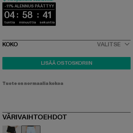
-11% ALENNUS PÄÄTTYY
04
58
41
tuntia
minuuttia
sekuntia
SIZE
KOKO
VALITSE
LISÄÄ OSTOSKORIIN
Tuote on normaalia kokoa
VÄRIVAIHTOEHDOT