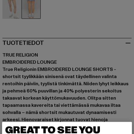
schwarz
blau
TUOTETIEDOT
TRUE RELIGION
EMBROIDERED LOUNGE
True Religionin EMBROIDERED LOUNGE SHORTS -
shortsit tyylikkään sinisenä ovat täydellinen valinta
rentoihin päiviin, tyylistä tinkimättä. Niiden lyhyt leikkaus
ja pehmeä 60% puuvillan ja 40% polyesterin sekoitus
takaavat korkean käyttömukavuuden. Olitpa sitten
tapaamassa kavereita tai viettämässä mukavaa iltaa
sohvalla – nämä shortsit mukautuvat dynaamisesti
arkeesi. Hienovaraiset kirjonnat tuovat hienoja
yksityiskohtia ja korostavat True Religion -brändin
GREAT TO SEE YOU