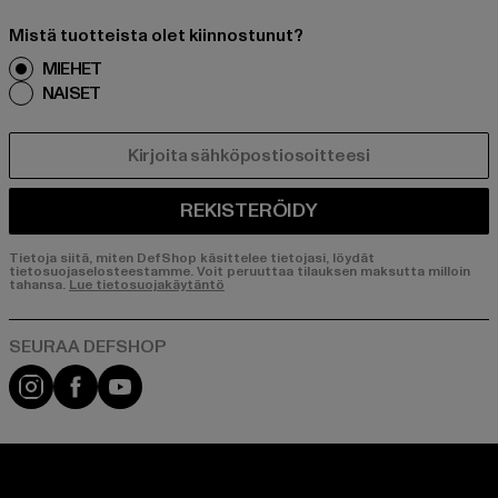
Mistä tuotteista olet kiinnostunut?
MIEHET
NAISET
SÄHKÖPOSTI
REKISTERÖIDY
Tietoja siitä, miten DefShop käsittelee tietojasi, löydät
tietosuojaselosteestamme. Voit peruuttaa tilauksen maksutta milloin
tahansa.
Lue tietosuojakäytäntö
Visit our Instagram page:
Visit our Facebook page:
Visit our YouTube channel: