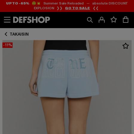
UP TO -65%
😲💥 Summer Sale Reloaded — absolute DISCOUNT
Siirry
Siirry
EXPLOSION ❯❯
GO TO SALE
❮❮
Sisältö
Footer
TAKAISIN
-11%