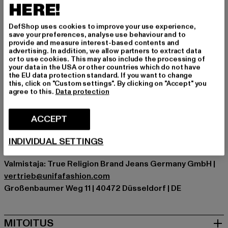
Täydellinen jengeille, jotka tietävät, että tyyli ei koskaan
HERE!
ota lomaa.
DefShop uses cookies to improve your use experience,
Tilaisuus: Arkivaatteet, Mukava, Rentoudu, Vapaa-aika,
save your preferences, analyse use behaviour and to
Basic
provide and measure interest-based contents and
advertising. In addition, we allow partners to extract data
Yksityiskohdat: Tuotemerkin logo, Viiltotasku
or to use cookies. This may also include the processing of
Leikkaa: Lyhyt
your data in the USA or other countries which do not have
the EU data protection standard. If you want to change
Tuotemerkki: True Religion
this, click on "Custom settings". By clicking on "Accept" you
Kategoria: Shortsit
agree to this.
Data protection
Color: schwarz
Valmistaja väri: jet black
ACCEPT
Materiaalin koostumus: 60% Puuvilla, 40% Polyesteri
Art.Nr: TR209877-02343
INDIVIDUAL SETTINGS
Valmistaja: True Religion Brand Jeans Germany GmbH |
vertrieb@unifafashion.com
Großenbaumer Weg 11 | 40472 Düsseldorf | DE
MITOITUS