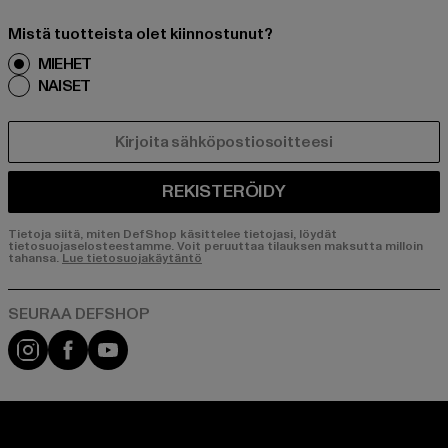
Mistä tuotteista olet kiinnostunut?
MIEHET
NAISET
SÄHKÖPOSTI
REKISTERÖIDY
Tietoja siitä, miten DefShop käsittelee tietojasi, löydät
tietosuojaselosteestamme. Voit peruuttaa tilauksen maksutta milloin
tahansa.
Lue tietosuojakäytäntö
Visit our Instagram page:
Visit our Facebook page:
Visit our YouTube channel: