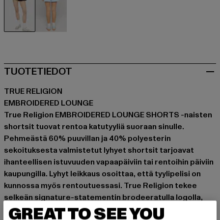
schwarz
blau
TUOTETIEDOT
TRUE RELIGION
EMBROIDERED LOUNGE
True Religion EMBROIDERED LOUNGE SHORTS -naisten
shortsit tuovat rentoa katutyyliä suoraan sinulle.
Pehmeästä 60% puuvillan ja 40% polyesterin
sekoituksesta valmistetut lyhyet shortsit tarjoavat
ihanteellisen istuvuuden vapaapäiviin tai rentoihin päiviin
kaupungilla. Lyhyt leikkaus osoittaa, että tyylipelisi on
kunnossa myös rentoutuessasi. True Religion tekee
selkeän signature-statementin brodeeratulla logolla,
GREAT TO SEE YOU
joka toimii yhtä hyvin korttelissa kuin kotisohvalla.