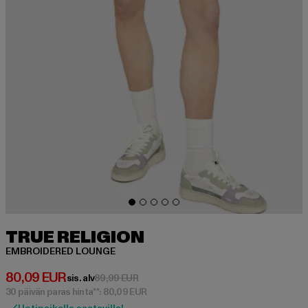
TRUE RELIGION
EMBROIDERED LOUNGE
Ajankohtainen hinta: 80,09 EUR
80,09 EUR
Kampanjahinta: 89,99 EUR
sis. alv
89,99 EUR
30 päivän paras hinta**: 80,09 EUR