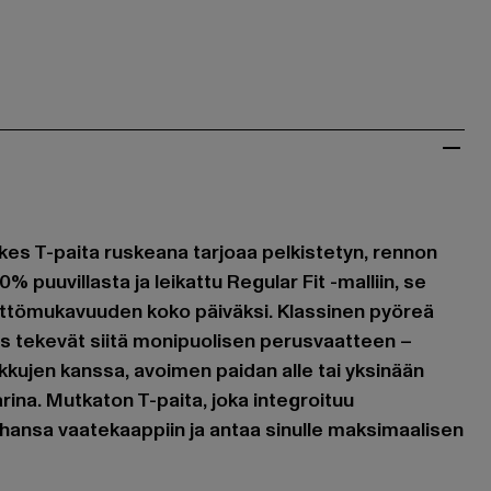
es T-paita ruskeana tarjoaa pelkistetyn, rennon
% puuvillasta ja leikattu Regular Fit -malliin, se
yttömukavuuden koko päiväksi. Klassinen pyöreä
itys tekevät siitä monipuolisen perusvaatteen –
kkujen kanssa, avoimen paidan alle tai yksinään
rina. Mutkaton T-paita, joka integroituu
ahansa vaatekaappiin ja antaa sinulle maksimaalisen