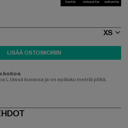
tuntia
minuuttia
sekuntia
XS
LISÄÄ OSTOSKORIIN
a kokoa
a L tässä kuvassa ja on epäluku metriä pitkä.
EHDOT