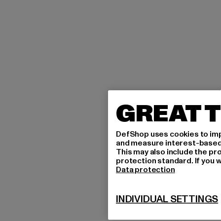
GREAT T
DefShop uses cookies to imp
and measure interest-based c
This may also include the pr
protection standard. If you w
Data protection
INDIVIDUAL SETTINGS