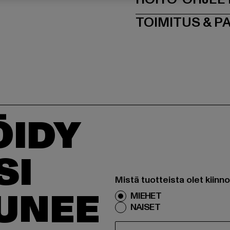
TOIMITUS & P
ÖIDY
SI
Mistä tuotteista olet kiinn
TUNEE
MIEHET
NAISET