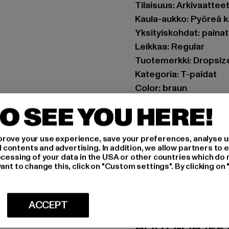
Tilaisuus: Arkivaatte
Kaula-aukko: Pyöreä 
Yksityiskohdat: paina
Leikkaa: Regular
Tuotemerkki: Dropsiz
Kategoria: T-paidat
Color: braun
Valmistaja väri: washe
O SEE YOU HERE!
Materiaalin koostumus
Art.Nr: DSTS143-0192
rove your use experience, save your preferences, analyse u
ontents and advertising. In addition, we allow partners to e
Valmistaja: Dropsize
ocessing of your data in the USA or other countries which do 
ant to change this, click on "Custom settings". By clicking on 
Motzener Straße 6 | 12
MITOITUS
ACCEPT
HOITO-OHJEE