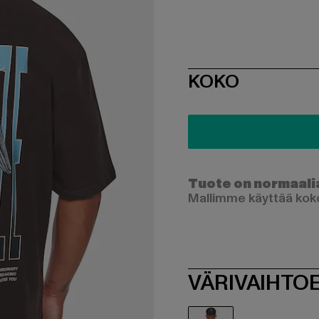
SIZE
KOKO
Tuote on normaali
Mallimme käyttää koko
VÄRIVAIHTO