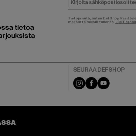
SÄHKÖPOSTI
Tietoja siitä, miten DefShop käsittel
maksutta milloin tahansa.
Lue tietos
ossa tietoa
arjouksista
Visit our Instagram pa
Visit our Facebo
Visit our Y
ASSA