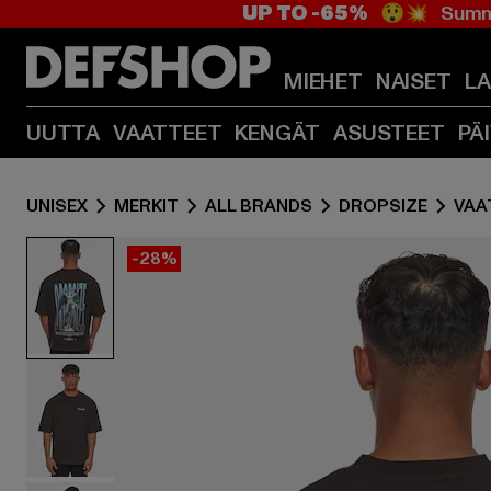
UP TO -65%
😲💥 Summe
MIEHET
NAISET
L
UUTTA
VAATTEET
KENGÄT
ASUSTEET
PÄ
UNISEX
MERKIT
ALL BRANDS
DROPSIZE
VAA
-28%