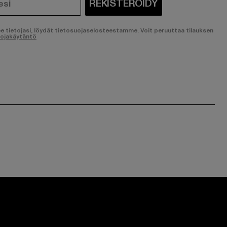
REKISTERÖIDY
ee tietojasi, löydät tietosuojaselosteestamme. Voit peruuttaa tilauksen
uojakäytäntö
ge:
ok page:
ouTube channel: