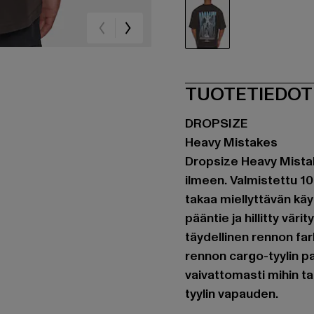
braun
TUOTETIEDOT
DROPSIZE
Heavy Mistakes
Dropsize Heavy Mistak
ilmeen. Valmistettu 100
takaa miellyttävän kä
pääntie ja hillitty vär
täydellinen rennon far
rennon cargo-tyylin pa
vaivattomasti mihin t
tyylin vapauden.