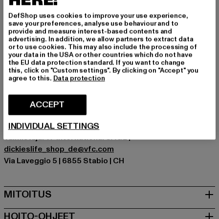
HERE!
käyttää
DefShop uses cookies to improve your use experience,
Tilaisuus: Arkivaatteet, Basic
save your preferences, analyse use behaviour and to
Sulkutyypit: piilotettu vetoketju
provide and measure interest-based contents and
advertising. In addition, we allow partners to extract data
Leikkaa: Regular
or to use cookies. This may also include the processing of
Tuotemerkki: Dickies
your data in the USA or other countries which do not have
the EU data protection standard. If you want to change
Kategoria: Chinot/Kangashousut
this, click on "Custom settings". By clicking on "Accept" you
Color: schwarz
agree to this.
Data protection
Valmistaja väri: Black
Materiaalin koostumus: 65% Polyesteri, 35% Puuvilla
ACCEPT
Art.Nr: DK0A4XK8-10929
INDIVIDUAL SETTINGS
Valmistaja: VF International SAGL |
dickieslife_shop_de@vfc.com
Via Laveggio 5 | 6855 Stabio | CH
MITOITUS
HOITO-OHJEET