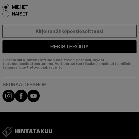
MIEHET
NAISET
SÄHKÖPOSTI
REKISTERÖIDY
Tietoja siitä, miten DefShop käsittelee tietojasi, löydät
tietosuojaselosteestamme. Voit peruuttaa tilauksen maksutta milloin
tahansa.
Lue tietosuojakäytäntö
Visit our Instagram page:
Visit our Facebook page:
Visit our YouTube channel:
HINTATAKUU