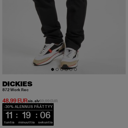
DICKIES
872 Work Rec
Ajankohtainen hinta: 48,99 EUR
48,99 EUR
Kampanjahinta: 69,99 EUR
sis. alv
69,99 EUR
-30% ALENNUS PÄÄTTYY
11
19
06
tuntia
minuuttia
sekuntia