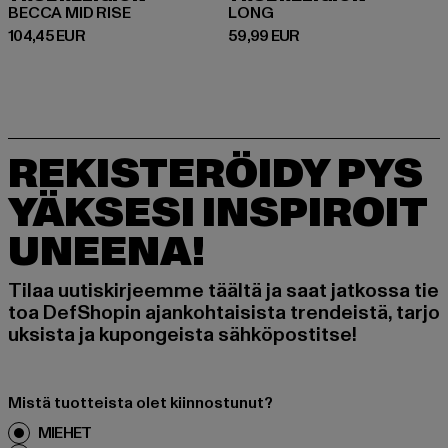
BECCA MID RISE
LONG
Ajankohtainen hinta: 104,45 EUR
Ajankohtainen hinta: 59,99 EUR
104,45 EUR
59,99 EUR
REKISTERÖIDY PYS
YÄKSESI INSPIROIT
UNEENA!
Tilaa uutiskirjeemme täältä ja saat jatkossa tie
toa DefShopin ajankohtaisista trendeistä, tarjo
uksista ja kupongeista sähköpostitse!
Mistä tuotteista olet kiinnostunut?
MIEHET