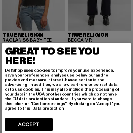
TRUE RELIGION
TRUE RELIGION
RAGLAN SS BABY TEE
BECCA MR
Ajankohtainen hinta: 41,29 EUR
Kampanjahinta: 69,99 EUR
Ajankohtainen hinta: 134,99 EUR
Kampanjahin
41,29 EUR
69,99 EUR
134,99 EUR
149,99 EUR
GREAT TO SEE YOU
HERE!
DefShop uses cookies to improve your use experience,
-13%
-10%
save your preferences, analyse use behaviour and to
provide and measure interest-based contents and
advertising. In addition, we allow partners to extract data
or to use cookies. This may also include the processing of
your data in the USA or other countries which do not have
the EU data protection standard. If you want to change
this, click on "Custom settings". By clicking on "Accept" you
agree to this.
Data protection
ACCEPT