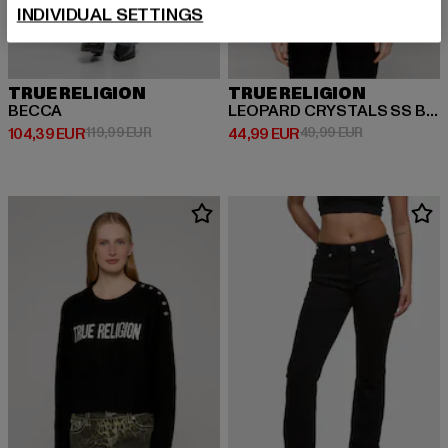
INDIVIDUAL SETTINGS
TRUE RELIGION
TRUE RELIGION
BECCA
LEOPARD CRYSTALS SS BABY TEE
Ajankohtainen hinta: 104,39 EUR
Kampanjahinta: 119,99 EUR
Ajankohtainen hinta: 44,99 EUR
Kampanjahinta
104,39 EUR
119,99 EUR
44,99 EUR
49,99 EUR