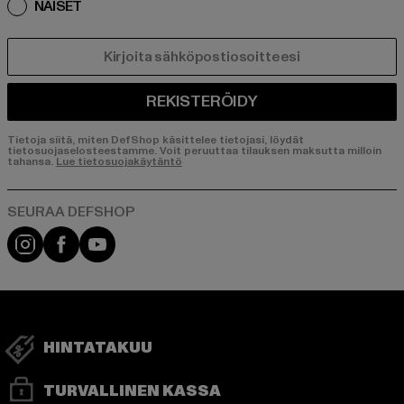
NAISET
SÄHKÖPOSTI
REKISTERÖIDY
Tietoja siitä, miten DefShop käsittelee tietojasi, löydät
tietosuojaselosteestamme. Voit peruuttaa tilauksen maksutta milloin
tahansa.
Lue tietosuojakäytäntö
Visit our Instagram page:
Visit our Facebook page:
Visit our YouTube channel:
HINTATAKUU
TURVALLINEN KASSA