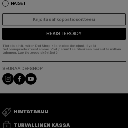
NAISET
SÄHKÖPOSTI
REKISTERÖIDY
Tietoja siitä, miten DefShop käsittelee tietojasi, löydät
tietosuojaselosteestamme. Voit peruuttaa tilauksen maksutta milloin
tahansa.
Lue tietosuojakäytäntö
Visit our Instagram page:
Visit our Facebook page:
Visit our YouTube channel:
HINTATAKUU
TURVALLINEN KASSA