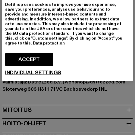
erottuu yksityiskohdillaan.
DefShop uses cookies to improve your use experience,
Tilaisuus: Arkivaatteet, Mukava, Rentoudu, Vapaa-aika
save your preferences, analyse use behaviour and to
provide and measure interest-based contents and
Yksityiskohdat: painatus
advertising. In addition, we allow partners to extract data
Leikkaa: Regular
or to use cookies. This may also include the processing of
your data in the USA or other countries which do not have
Tuotemerkki: Dstrezzed
the EU data protection standard. If you want to change
Kategoria: T-paidat
this, click on "Custom settings". By clicking on "Accept" you
agree to this.
Data protection
Color: weiß
Valmistaja väri: white
ACCEPT
Materiaalin koostumus: 100% Puuvilla
Art.Nr: DZ203550-00220
INDIVIDUAL SETTINGS
Valmistaja: Dstrezzed B.V. |
webshop@dstrezzed.com
Sloterweg 303 H3 | 1171 VC Badhoevedorp | NL
MITOITUS
HOITO-OHJEET