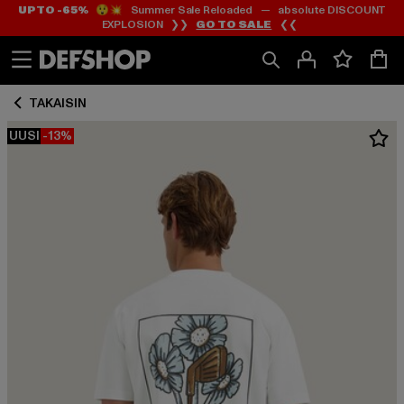
UP TO -65%
😲💥 Summer Sale Reloaded — absolute DISCOUNT
Siirry
Siirry
EXPLOSION ❯❯
GO TO SALE
❮❮
Sisältö
Footer
TAKAISIN
UUSI
-13%