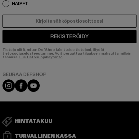
NAISET
SÄHKÖPOSTI
REKISTERÖIDY
Tietoja siitä, miten DefShop käsittelee tietojasi, löydät
tietosuojaselosteestamme. Voit peruuttaa tilauksen maksutta milloin
tahansa.
Lue tietosuojakäytäntö
Visit our Instagram page:
Visit our Facebook page:
Visit our YouTube channel:
HINTATAKUU
TURVALLINEN KASSA