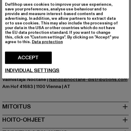
Tilaisuus: Arkivaatteet, Mukava, Rentoudu, Vapaa-aika
DefShop uses cookies to improve your use experience,
holkkityyppi: Pitkähihainen
save your preferences, analyse use behaviour and to
provide and measure interest-based contents and
Yksityiskohdat: Tuotemerkin logo, Ribbed hihansuut
advertising. In addition, we allow partners to extract data
Leikkaa: Regular
or to use cookies. This may also include the processing of
your data in the USA or other countries which do not have
Tuotemerkki: Bruno Banani
the EU data protection standard. If you want to change
Kategoria: Sweaters
this, click on "Custom settings". By clicking on "Accept" you
agree to this.
Data protection
Color: naamiointi
Valmistaja väri: camo aop woodland
ACCEPT
Materiaalin koostumus: 60% Puuvilla, 40% Polyesteri
Art.Nr: BBM126-005-23123
INDIVIDUAL SETTINGS
Valmistaja: Noctane |
Nando@noctane-distributions.com
Am Hof 41683 | 1100 Vienna | AT
MITOITUS
HOITO-OHJEET