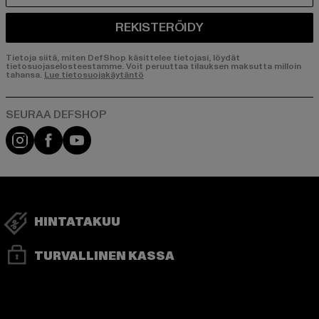
REKISTERÖIDY
Tietoja siitä, miten DefShop käsittelee tietojasi, löydät
tietosuojaselosteestamme. Voit peruuttaa tilauksen maksutta milloin
tahansa.
Lue tietosuojakäytäntö
Visit our Instagram page:
Visit our Facebook page:
Visit our YouTube channel:
HINTATAKUU
TURVALLINEN KASSA