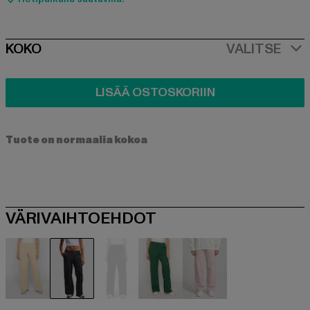
SIZE
KOKO
VALITSE
LISÄÄ OSTOSKORIIN
Tuote on normaalia kokoa
VÄRIVAIHTOEHDOT
beige
schwarz
schwarz
grün
rosa