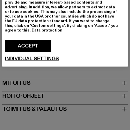
Tuotemerkki: PEGADOR
provide and measure interest-based contents and
advertising. In addition, we allow partners to extract data
Kategoria: Trousers - Sweat
or to use cookies. This may also include the processing of
Color: schwarz
your data in the USA or other countries which do not have
the EU data protection standard. If you want to change
Valmistaja väri: vintage black black
this, click on "Custom settings". By clicking on "Accept" you
Materiaalin koostumus: 80% Puuvilla, 20% Polyesteri
agree to this.
Data protection
Art.Nr: PGDR4785-23215
ACCEPT
Valmistaja: The Mad Agency GmbH |
info@themad.agency
INDIVIDUAL SETTINGS
Hollefeldstraße 16 | 48282 Emsdetten | DE
MITOITUS
HOITO-OHJEET
TOIMITUS & PALAUTUS