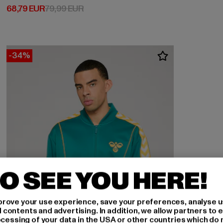
Ajankohtainen hinta: 68,79 EUR
Kampanjahinta: 79,99 EUR
68,79 EUR
79,99 EUR
-34%
O SEE YOU HERE!
rove your use experience, save your preferences, analyse u
ontents and advertising. In addition, we allow partners to e
ocessing of your data in the USA or other countries which do 