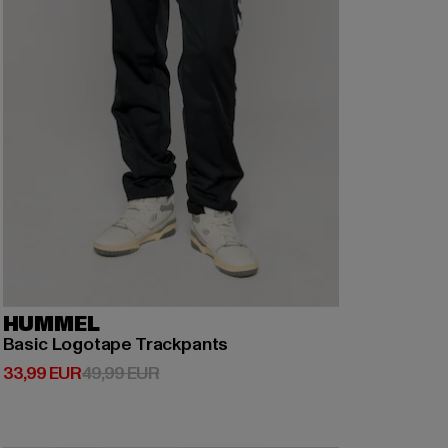
HUMMEL
Basic Logotape Trackpants
Ajankohtainen hinta: 33,99 EUR
Kampanjahinta: 49,99 EUR
33,99 EUR
49,99 EUR