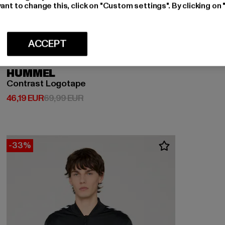
ant to change this, click on "Custom settings". By clicking on 
ACCEPT
HUMMEL
Contrast Logotape
Ajankohtainen hinta: 46,19 EUR
Kampanjahinta: 69,99 EUR
46,19 EUR
69,99 EUR
-33%