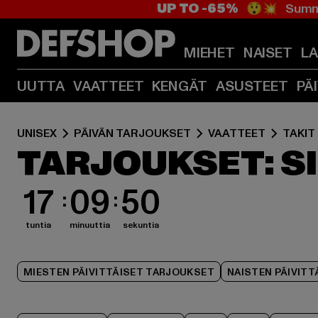
UP TO -65%
😲💥 Summe
MIEHET
NAISET
L
UUTTA
VAATTEET
KENGÄT
ASUSTEET
PÄ
UNISEX
PÄIVÄN TARJOUKSET
VAATTEET
TAKIT
TARJOUKSET: S
17
09
49
tuntia
minuuttia
sekuntia
MIESTEN PÄIVITTÄISET TARJOUKSET
NAISTEN PÄIVIT