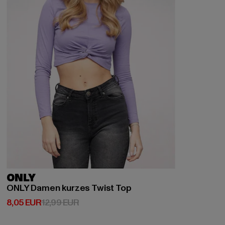
ONLY
ONLY Damen kurzes Twist Top
Ajankohtainen hinta: 8,05 EUR
Kampanjahinta: 12,99 EUR
8,05 EUR
12,99 EUR