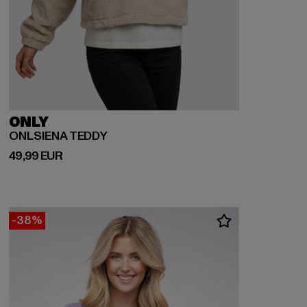
ONLY
ONLSIENA TEDDY
Ajankohtainen hinta: 49,99 EUR
49,99 EUR
-38%