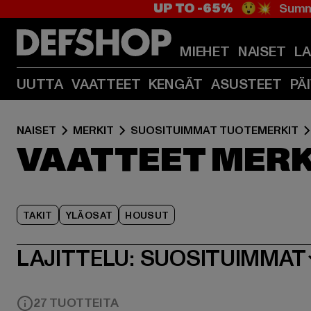
UP TO -65%
😲💥 Summe
MIEHET
NAISET
L
UUTTA
VAATTEET
KENGÄT
ASUSTEET
PÄ
NAISET
MERKIT
SUOSITUIMMAT TUOTEMERKIT
VAATTEET MERK
TAKIT
YLÄOSAT
HOUSUT
LAJITTELU:
SUOSITUIMMAT
27 TUOTTEITA