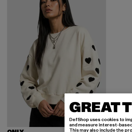
GREAT T
DefShop uses cookies to imp
and measure interest-based c
This may also include the pr