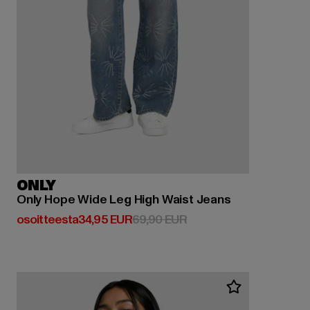
ONLY
Only Hope Wide Leg High Waist Jeans
Ajankohtainen hinta: Osoitteesta 34,95 EUR
Kampanjahinta: 69,90 
osoitteesta
34,95 EUR
69,90 EUR