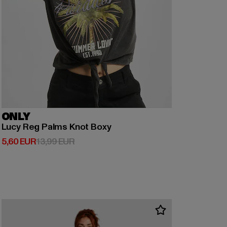
ONLY
Lucy Reg Palms Knot Boxy
Ajankohtainen hinta: 5,60 EUR
Kampanjahinta: 13,99 EUR
5,60 EUR
13,99 EUR