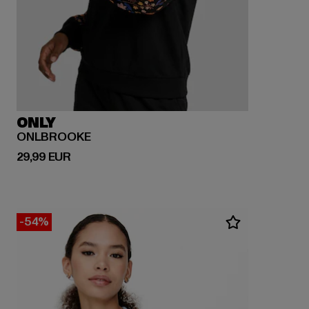
ONLY
ONLBROOKE
Ajankohtainen hinta: 29,99 EUR
29,99 EUR
-54%