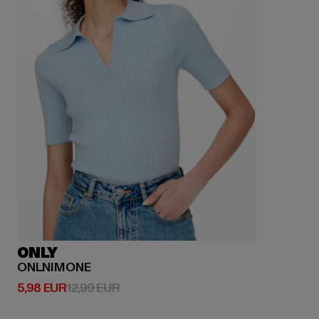
ONLY
ONLNIMONE
Ajankohtainen hinta: 5,98 EUR
Kampanjahinta: 12,99 EUR
5,98 EUR
12,99 EUR