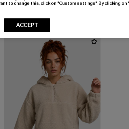
ONLY
ant to change this, click on "Custom settings". By clicking on 
ONLMADISON BLUSH HW LEO WIDE
Ajankohtainen hinta: 47,49 EUR
47,49 EUR
ACCEPT