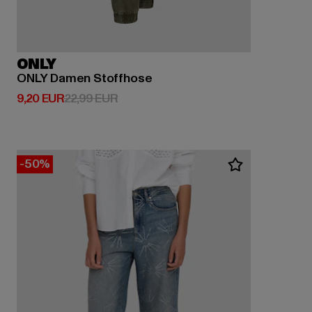
ONLY
ONLY Damen Stoffhose
Ajankohtainen hinta: 9,20 EUR
Kampanjahinta: 22,99 EUR
9,20 EUR
22,99 EUR
-50%