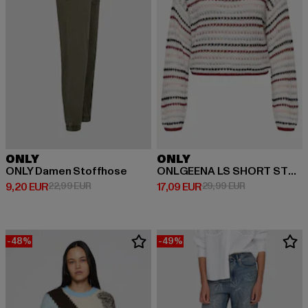
ONLY
ONLY
ONLY Damen Stoffhose
ONLGEENA LS SHORT STRIPE
Ajankohtainen hinta: 9,20 EUR
Kampanjahinta: 22,99 EUR
Ajankohtainen hinta: 17,09 EUR
Kampanjahinta
9,20 EUR
22,99 EUR
17,09 EUR
29,99 EUR
-48%
-49%