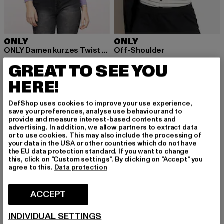
ONLY
ONLY
ONLY Damen kurzes Twist Top
Off-Shoulder
Ajankohtainen hinta: 8,05 EUR
Kampanjahinta: 12,99 EUR
Ajankohtainen hinta: 8,96 EUR
Kampanjahinta: 
8,05 EUR
12,99 EUR
8,96 EUR
12,99 EUR
GREAT TO SEE YOU
HERE!
-48%
-35%
DefShop uses cookies to improve your use experience,
save your preferences, analyse use behaviour and to
provide and measure interest-based contents and
advertising. In addition, we allow partners to extract data
or to use cookies. This may also include the processing of
your data in the USA or other countries which do not have
the EU data protection standard. If you want to change
this, click on "Custom settings". By clicking on "Accept" you
agree to this.
Data protection
ACCEPT
INDIVIDUAL SETTINGS