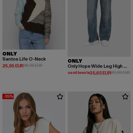
ONLY
Santos Life O-Neck
ONLY
Ajankohtainen hinta: 25,95 EUR
Kampanjahinta: 49,90 EUR
25,95 EUR
49,90 EUR
Only Hope Wide Leg High Waist Jeans
Ajankohtainen hinta: Osoittees
K
osoitteesta
35,65 EUR
69,90 EUR
-35%