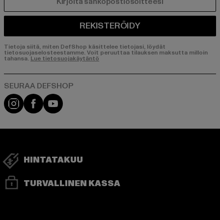
SÄHKÖPOSTI
REKISTERÖIDY
Tietoja siitä, miten DefShop käsittelee tietojasi, löydät
tietosuojaselosteestamme. Voit peruuttaa tilauksen maksutta milloin
tahansa.
Lue tietosuojakäytäntö
Visit our Instagram page:
Visit our Facebook page:
Visit our YouTube channel:
HINTATAKUU
TURVALLINEN KASSA