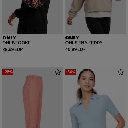
ONLY
ONLY
ONLBROOKE
ONLSIENA TEDDY
Ajankohtainen hinta: 29,99 EUR
Ajankohtainen hinta: 49,99 EUR
29,99 EUR
49,99 EUR
-25%
-54%