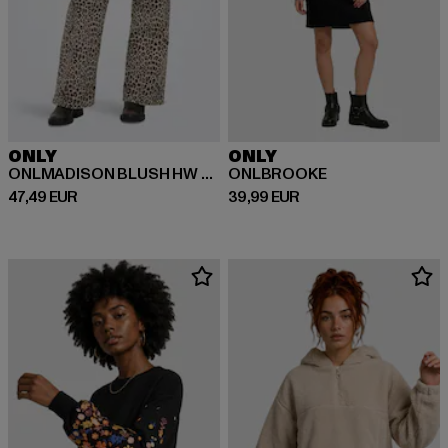
ONLY
ONLY
ONLMADISON BLUSH HW LEO WIDE
ONLBROOKE
Ajankohtainen hinta: 47,49 EUR
Ajankohtainen hinta: 39,99 EUR
47,49 EUR
39,99 EUR