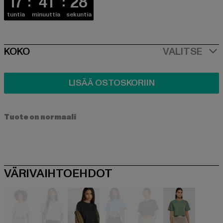
17
41
28
tuntia
minuuttia
sekuntia
SIZE
KOKO
VALITSE
LISÄÄ OSTOSKORIIN
Tuote on normaali
VÄRIVAIHTOEHDOT