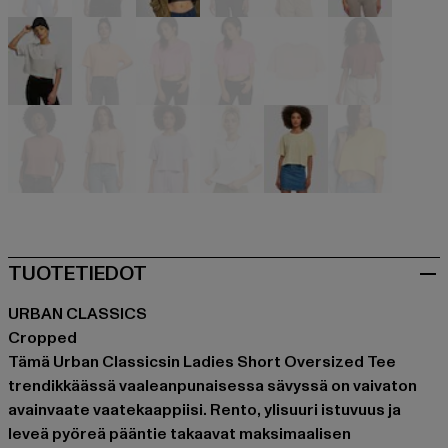
beige
beige
schwarz
blau
braun
grün
grau
orange
pink
pink
pink
rot
rot
rosa
violet
weiß
gelb
gelb
TUOTETIEDOT
URBAN CLASSICS
Cropped
Tämä Urban Classicsin Ladies Short Oversized Tee
trendikkäässä vaaleanpunaisessa sävyssä on vaivaton
avainvaate vaatekaappiisi. Rento, ylisuuri istuvuus ja
leveä pyöreä pääntie takaavat maksimaalisen