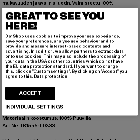
mukavuuden ja avslin siluetin. Valmistettu 100%
pehmeästä puuvillasta, tämä lyhythihainen t-paita tuntuu
GREAT TO SEE YOU
miellyttävältä ihoa vasten ja on monipuolisesti
HERE!
yhdisteltävissä. Yhdistä se korkeavyötäröisiin farkkuihin,
cargohousuihin tai rennoihin shortseihin – se on
DefShop uses cookies to improve your use experience,
ihanteellinen kumppani arkipäivän tyyleihin.
save your preferences, analyse use behaviour and to
provide and measure interest-based contents and
Tilaisuus: Katu, Arkivaatteet, Vapaa-aika, Rento, Rento,
advertising. In addition, we allow partners to extract data
or to use cookies. This may also include the processing of
Basic
your data in the USA or other countries which do not have
Kaula-aukko: Pyöreä kaula-aukko
the EU data protection standard. If you want to change
this, click on "Custom settings". By clicking on "Accept" you
holkkityyppi: Lyhyt hiha
agree to this.
Data protection
Leikkaa: Oversize
Tuotemerkki: Urban Classics
ACCEPT
Kategoria: T-paidat
Color: rosa
INDIVIDUAL SETTINGS
Valmistaja väri: light rose
Materiaalin koostumus: 100% Puuvilla
Art.Nr: TB1555-00838