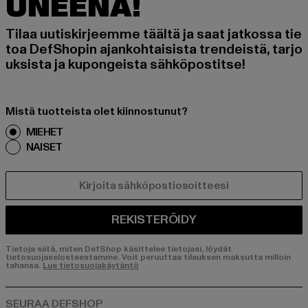
UNEENA!
Tilaa uutiskirjeemme täältä ja saat jatkossa tie
toa DefShopin ajankohtaisista trendeistä, tarjo
uksista ja kupongeista sähköpostitse!
Mistä tuotteista olet kiinnostunut?
MIEHET
NAISET
SÄHKÖPOSTI
REKISTERÖIDY
Tietoja siitä, miten DefShop käsittelee tietojasi, löydät
tietosuojaselosteestamme. Voit peruuttaa tilauksen maksutta milloin
tahansa.
Lue tietosuojakäytäntö