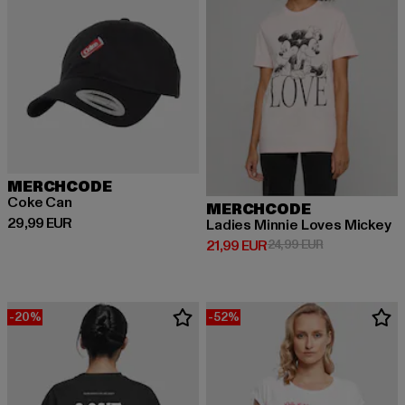
MERCHCODE
Coke Can
MERCHCODE
Ajankohtainen hinta: 29,99 EUR
29,99 EUR
Ladies Minnie Loves Mickey
Ajankohtainen hinta: 21,99 EUR
Kampanjahinta
21,99 EUR
24,99 EUR
-20%
-52%