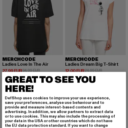
MERCHCODE
MERCHCODE
Ladies Love In The Air
Ladies Dream Big T-Shirt
Ajankohtainen hinta: 27,99 EUR
Kampanjahinta: 34,99 EUR
Ajankohtainen hinta: 12,00 EUR
Kampanjahinta
27,99 EUR
34,99 EUR
12,00 EUR
24,99 EUR
GREAT TO SEE YOU
HERE!
DefShop uses cookies to improve your use experience,
save your preferences, analyse use behaviour and to
REKISTERÖIDY PYS
provide and measure interest-based contents and
advertising. In addition, we allow partners to extract data
or to use cookies. This may also include the processing of
YÄKSESI INSPIROIT
your data in the USA or other countries which do not have
the EU data protection standard. If you want to change