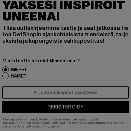
YÄKSESI INSPIROIT
UNEENA!
Tilaa uutiskirjeemme täältä ja saat jatkossa tie
toa DefShopin ajankohtaisista trendeistä, tarjo
uksista ja kupongeista sähköpostitse!
Mistä tuotteista olet kiinnostunut?
MIEHET
NAISET
SÄHKÖPOSTI
REKISTERÖIDY
Tietoja siitä, miten DefShop käsittelee tietojasi, löydät
tietosuojaselosteestamme. Voit peruuttaa tilauksen maksutta milloin
tahansa.
Lue tietosuojakäytäntö