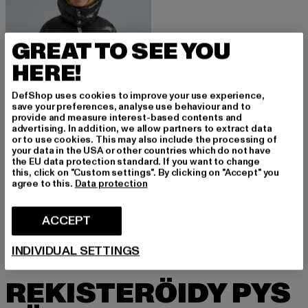
GREAT TO SEE YOU
HERE!
DefShop uses cookies to improve your use experience,
save your preferences, analyse use behaviour and to
provide and measure interest-based contents and
advertising. In addition, we allow partners to extract data
or to use cookies. This may also include the processing of
your data in the USA or other countries which do not have
the EU data protection standard. If you want to change
JACK1T
this, click on "Custom settings". By clicking on "Accept" you
EZ SLICK RACER HOOD
agree to this.
Data protection
Ajankohtainen hinta: 291,59 EUR
Kampanjahinta: 359,99 EUR
291,59 EUR
359,99 EUR
ACCEPT
INDIVIDUAL SETTINGS
REKISTERÖIDY PYS