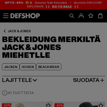
UP TO -65%
😲💥 Summer Sale Reloaded — absolute DISCOUNT
Siirry
Siirry
Siirry
EXPLOSION ❯❯
GO TO SALE
❮❮
Sisältö
Footer
Tuoteruudukko
JACK & JONES
BEKLEIDUNG MERKILTÄ
JACK & JONES
MIEHETLLE
JACKEN
HOSEN
BEACHWEAR
LAJITTELE
SUODATA
SUOSITUIMMAT
41 TUOTTEITA
-50%
-45%