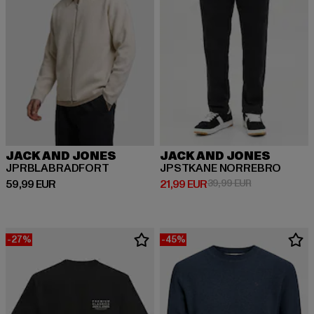
JACK AND JONES
JACK AND JONES
JPRBLABRADFORT
JPSTKANE NORREBRO
Ajankohtainen hinta: 59,99 EUR
Ajankohtainen hinta: 21,99 EUR
Kampanjahinta
59,99 EUR
21,99 EUR
39,99 EUR
-27%
-45%