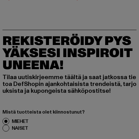
REKISTERÖIDY PYS
YÄKSESI INSPIROIT
UNEENA!
Tilaa uutiskirjeemme täältä ja saat jatkossa tie
toa DefShopin ajankohtaisista trendeistä, tarjo
uksista ja kupongeista sähköpostitse!
Mistä tuotteista olet kiinnostunut?
MIEHET
NAISET