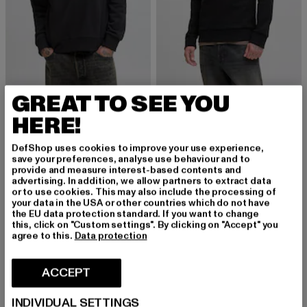
GREAT TO SEE YOU
JACK AND JONES
JACK AND JONES
JJBRANDY
JJBRANDY
HERE!
Ajankohtainen hinta: 21,99 EUR
Kampanjahinta: 39,99 EUR
Ajankohtainen hinta: 18,89 EUR
Kampanjahinta
21,99 EUR
39,99 EUR
18,89 EUR
34,99 EUR
DefShop uses cookies to improve your use experience,
save your preferences, analyse use behaviour and to
provide and measure interest-based contents and
advertising. In addition, we allow partners to extract data
-50%
-40%
or to use cookies. This may also include the processing of
your data in the USA or other countries which do not have
the EU data protection standard. If you want to change
this, click on "Custom settings". By clicking on "Accept" you
agree to this.
Data protection
ACCEPT
INDIVIDUAL SETTINGS