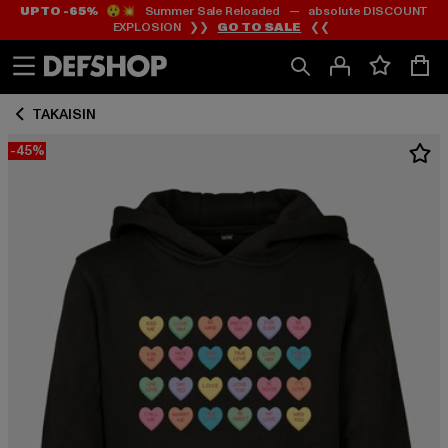
UP TO -65%
😲💥 Summer Sale Reloaded — absolute DISCOUNT
Siirry
Siirry
EXPLOSION ❯❯
GO TO SALE
❮❮
Sisältö
Footer
TAKAISIN
-45%