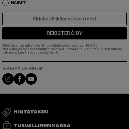
NAISET
SÄHKÖPOSTI
REKISTERÖIDY
Tietoja siitä, miten DefShop käsittelee tietojasi, löydät
tietosuojaselosteestamme. Voit peruuttaa tilauksen maksutta milloin
tahansa.
Lue tietosuojakäytäntö
Visit our Instagram page:
Visit our Facebook page:
Visit our YouTube channel:
HINTATAKUU
TURVALLINEN KASSA