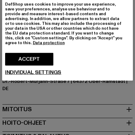
holkkityyppi: Pitkähihainen
DefShop uses cookies to improve your use experience,
Yksityiskohdat: Ribbed hihansuut, painatus
save your preferences, analyse use behaviour and to
provide and measure interest-based contents and
Leikkaa: Lyhyt
advertising. In addition, we allow partners to extract data
Tuotemerkki: Mister Tee
or to use cookies. This may also include the processing of
your data in the USA or other countries which do not have
Kategoria: Sweat & Fleece - Hoodies
the EU data protection standard. If you want to change
Color: schwarz
this, click on "Custom settings". By clicking on "Accept" you
agree to this.
Data protection
Valmistaja väri: black
Materiaalin koostumus: 65% Puuvilla, 35% Polyesteri
ACCEPT
Art.Nr: MTK139-00007
INDIVIDUAL SETTINGS
Valmistaja: TB International GmbH |
info@tbint.de
Dr.-Robert-Murjahn-Straße 7 | 64372 Ober-Ramstadt |
DE
MITOITUS
HOITO-OHJEET