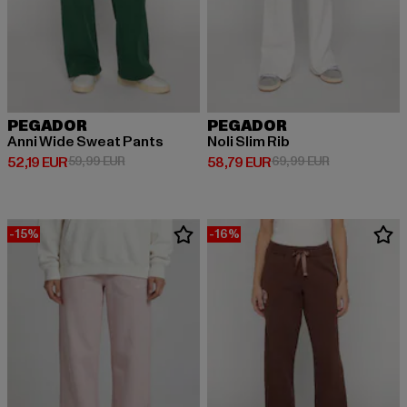
PEGADOR
PEGADOR
Anni Wide Sweat Pants
Noli Slim Rib
Ajankohtainen hinta: 52,19 EUR
Kampanjahinta: 59,99 EUR
Ajankohtainen hinta: 58,79 EUR
Kampanjahint
52,19 EUR
59,99 EUR
58,79 EUR
69,99 EUR
-15%
-16%