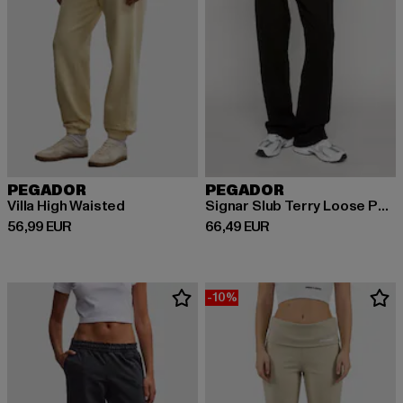
PEGADOR
PEGADOR
Villa High Waisted
Signar Slub Terry Loose Pants
Ajankohtainen hinta: 56,99 EUR
Ajankohtainen hinta: 66,49 EUR
56,99 EUR
66,49 EUR
-10%