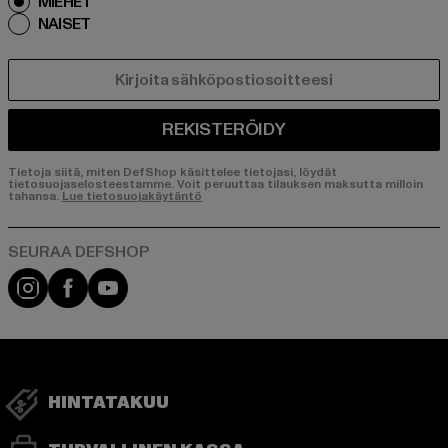
MIEHET
NAISET
SÄHKÖPOSTI
REKISTERÖIDY
Tietoja siitä, miten DefShop käsittelee tietojasi, löydät
tietosuojaselosteestamme. Voit peruuttaa tilauksen maksutta milloin
tahansa.
Lue tietosuojakäytäntö
Visit our Instagram page:
Visit our Facebook page:
Visit our YouTube channel:
HINTATAKUU