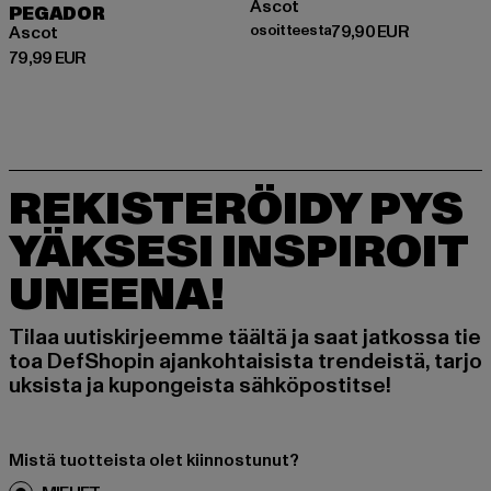
Ascot
PEGADOR
Ajankohtainen hinta: Osoittees
osoitteesta
79,90 EUR
Ascot
Ajankohtainen hinta: 79,99 EUR
79,99 EUR
REKISTERÖIDY PYS
YÄKSESI INSPIROIT
UNEENA!
Tilaa uutiskirjeemme täältä ja saat jatkossa tie
toa DefShopin ajankohtaisista trendeistä, tarjo
uksista ja kupongeista sähköpostitse!
Mistä tuotteista olet kiinnostunut?