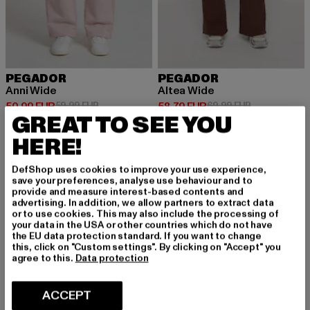
PEGADOR
PEGADOR
Anni Wide
Altea Wide
Ajankohtainen hinta: 50,99 EUR
Kampanjahinta: 59,99 EUR
Ajankohtainen hinta: 58,79 EUR
Kampanjahint
50,99 EUR
59,99 EUR
58,79 EUR
69,99 EUR
GREAT TO SEE YOU
HERE!
-16%
-24%
DefShop uses cookies to improve your use experience,
save your preferences, analyse use behaviour and to
provide and measure interest-based contents and
advertising. In addition, we allow partners to extract data
or to use cookies. This may also include the processing of
your data in the USA or other countries which do not have
the EU data protection standard. If you want to change
this, click on "Custom settings". By clicking on "Accept" you
agree to this.
Data protection
ACCEPT