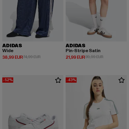
ADIDAS
ADIDAS
Wide
Pin-Stripe Satin
Ajankohtainen hinta: 38,99 EUR
Kampanjahinta: 74,99 EUR
Ajankohtainen hinta: 21,99 EUR
Kampanjahinta
38,99 EUR
74,99 EUR
21,99 EUR
39,99 EUR
-52%
-43%