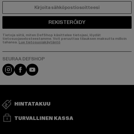
SÄHKÖPOSTI
REKISTERÖIDY
Tietoja siitä, miten DefShop käsittelee tietojasi, löydät
tietosuojaselosteestamme. Voit peruuttaa tilauksen maksutta milloin
tahansa.
Lue tietosuojakäytäntö
Visit our Instagram page:
Visit our Facebook page:
Visit our YouTube channel:
HINTATAKUU
TURVALLINEN KASSA