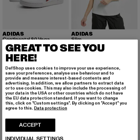
ADIDAS
ADIDAS
Continental 80 Vega
Slim
GREAT TO SEE YOU
Ajankohtainen hinta: 47,95 EUR
Kampanjahinta: 99,90 EUR
Ajankohtainen hinta: 17,09 EUR
Kampanjahinta
47,95 EUR
99,90 EUR
17,09 EUR
29,99 EUR
HERE!
DefShop uses cookies to improve your use experience,
-39%
-53%
save your preferences, analyse use behaviour and to
provide and measure interest-based contents and
advertising. In addition, we allow partners to extract data
or to use cookies. This may also include the processing of
your data in the USA or other countries which do not have
the EU data protection standard. If you want to change
this, click on "Custom settings". By clicking on "Accept" you
agree to this.
Data protection
ACCEPT
INDIVIDUAL SETTINGS