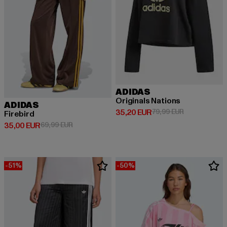
ADIDAS
Originals Nations
ADIDAS
Ajankohtainen hinta: 35,20 EUR
Kampanjahinta
35,20 EUR
79,99 EUR
Firebird
Ajankohtainen hinta: 35,00 EUR
Kampanjahinta: 69,99 EUR
35,00 EUR
69,99 EUR
-51%
-50%